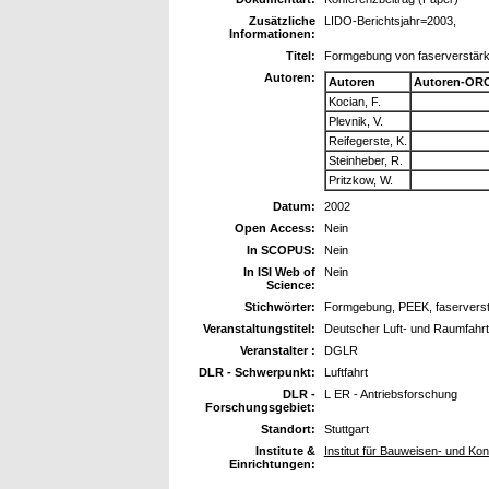
Zusätzliche
LIDO-Berichtsjahr=2003,
Informationen:
Titel:
Formgebung von faserverstär
Autoren:
Autoren
Autoren-ORC
Kocian, F.
Plevnik, V.
Reifegerste, K.
Steinheber, R.
Pritzkow, W.
Datum:
2002
Open Access:
Nein
In SCOPUS:
Nein
In ISI Web of
Nein
Science:
Stichwörter:
Formgebung, PEEK, faserverstä
Veranstaltungstitel:
Deutscher Luft- und Raumfahrt
Veranstalter :
DGLR
DLR - Schwerpunkt:
Luftfahrt
DLR -
L ER - Antriebsforschung
Forschungsgebiet:
Standort:
Stuttgart
Institute &
Institut für Bauweisen- und Ko
Einrichtungen: