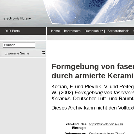
DLR Portal
Home
|
Impressum
|
Datenschutz
|
Barrierefreiheit
|
Erweiterte Suche
Formgebung von fase
durch armierte Kerami
Kocian, F.
und
Plevnik, V.
und
Reifeg
W.
(2002)
Formgebung von faserver
Keramik.
Deutscher Luft- und Raumfa
Dieses Archiv kann nicht den Volltext
elib-URL des
https://elib.dlr.de/14966/
Eintrags:
Dokumentart:
Konferenzbeitrag (Paper)