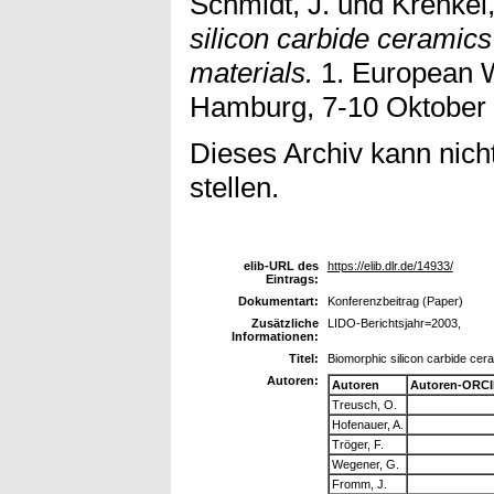
Schmidt, J.
und
Krenkel
silicon carbide cerami
materials.
1. European 
Hamburg, 7-10 Oktober
Dieses Archiv kann nicht
stellen.
elib-URL des
https://elib.dlr.de/14933/
Eintrags:
Dokumentart:
Konferenzbeitrag (Paper)
Zusätzliche
LIDO-Berichtsjahr=2003,
Informationen:
Titel:
Biomorphic silicon carbide ce
Autoren:
Autoren
Autoren-ORCI
Treusch, O.
Hofenauer, A.
Tröger, F.
Wegener, G.
Fromm, J.