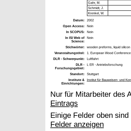
Gahr, M.
Schmidt, J.
Krenkel, W.
Datum:
2002
Open Access:
Nein
In SCOPUS:
Nein
In ISI Web of
Nein
Science:
Stichwörter:
wooden preforms, liquid silicon i
Veranstaltungstitel:
1. European Wood Conference
DLR - Schwerpunkt:
Luftfahrt
DLR -
L ER - Antriebsforschung
Forschungsgebiet:
Standort:
Stuttgart
Institute &
Institut für Bauweisen- und Ko
Einrichtungen:
Nur für Mitarbeiter des 
Eintrags
Einige Felder oben sind
Felder anzeigen