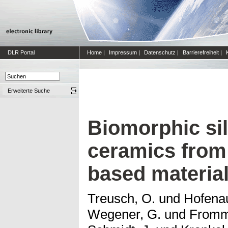
DLR Portal
Home
|
Impressum
|
Datenschutz
|
Barrierefreiheit
|
Erweiterte Suche
Biomorphic sil
ceramics fro
based materia
Treusch, O.
und
Hofenau
Wegener, G.
und
Fromm