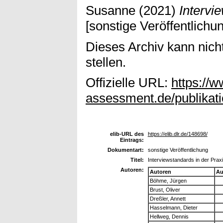
Susanne
(2021)
Intervi
[sonstige Veröffentlichu
Dieses Archiv kann nicht
stellen.
Offizielle URL:
https://
assessment.de/publikat
elib-URL des
https://elib.dlr.de/148698/
Eintrags:
Dokumentart:
sonstige Veröffentlichung
Titel:
Interviewstandards in der Prax
Autoren:
Autoren
Au
Böhme, Jürgen
Brust, Oliver
Dreßler, Annett
Hasselmann, Dieter
Hellweg, Dennis