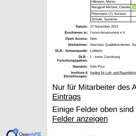
Hiltmann, Maren
Marggraf-Micheel, Claudia
Petermann (†), Kersten
Schulte, Susanne
Datum:
27 November 2021
Erschienen in:
Forum Assessment e.V.
Open Access:
Nein
Stichwörter:
Interview, Qualitätskriterien,
DLR - Schwerpunkt:
Luftfahrt
DLR -
L - keine Zuordnung
Forschungsgebiet:
Standort:
Köln-Porz
Institute &
Institut für Luft- und Raumfahr
Einrichtungen:
Nur für Mitarbeiter des 
Eintrags
Einige Felder oben sind
Felder anzeigen