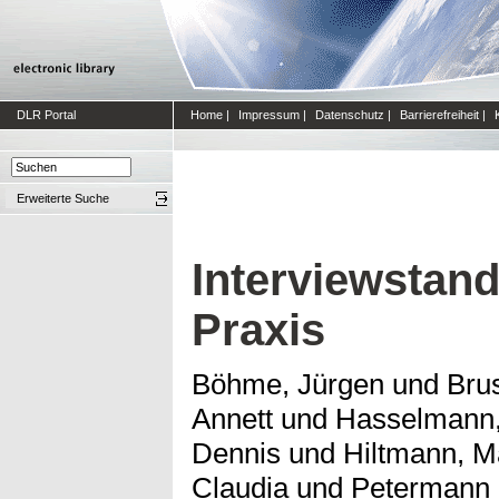
DLR Portal
Home
|
Impressum
|
Datenschutz
|
Barrierefreiheit
|
Erweiterte Suche
Interviewstand
Praxis
Böhme, Jürgen
und
Brus
Annett
und
Hasselmann,
Dennis
und
Hiltmann, M
Claudia
und
Petermann (