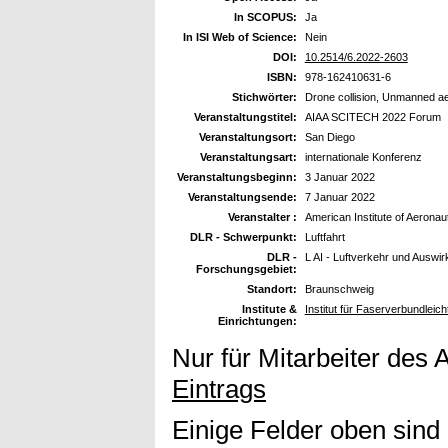
In SCOPUS:
Ja
In ISI Web of Science:
Nein
DOI:
10.2514/6.2022-2603
ISBN:
978-162410631-6
Stichwörter:
Drone collision, Unmanned aer
Veranstaltungstitel:
AIAA SCITECH 2022 Forum
Veranstaltungsort:
San Diego
Veranstaltungsart:
internationale Konferenz
Veranstaltungsbeginn:
3 Januar 2022
Veranstaltungsende:
7 Januar 2022
Veranstalter :
American Institute of Aeronau
DLR - Schwerpunkt:
Luftfahrt
DLR -
L AI - Luftverkehr und Auswi
Forschungsgebiet:
Standort:
Braunschweig
Institute &
Institut für Faserverbundleic
Einrichtungen:
Nur für Mitarbeiter des 
Eintrags
Einige Felder oben sind