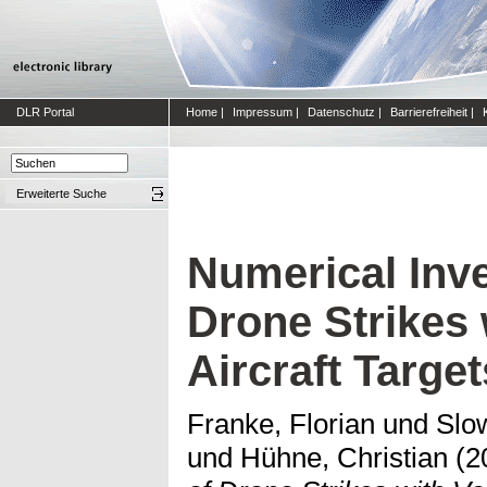
DLR Portal
Home
|
Impressum
|
Datenschutz
|
Barrierefreiheit
|
Erweiterte Suche
Numerical Inve
Drone Strikes 
Aircraft Target
Franke, Florian
und
Slo
und
Hühne, Christian
(2