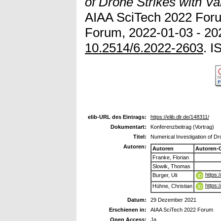
of Drone Strikes with Var
AIAA SciTech 2022 Fo
Forum, 2022-01-03 - 202
10.2514/6.2022-2603
. 
elib-URL des Eintrags:
https://elib.dlr.de/148311/
Dokumentart:
Konferenzbeitrag (Vortrag)
Titel:
Numerical Investigation of Dro
Autoren:
Autoren
Autoren-
Franke, Florian
Slowik, Thomas
https:
Burger, Uli
https:
Hühne, Christian
Datum:
29 Dezember 2021
Erschienen in:
AIAA SciTech 2022 Forum
Open Access:
Ja