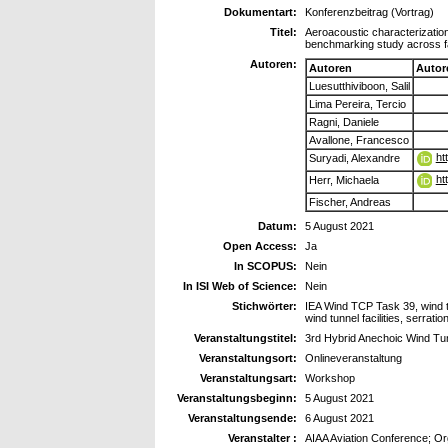
Dokumentart:
Konferenzbeitrag (Vortrag)
Titel:
Aeroacoustic characterization 
benchmarking study across fa
Autoren:
Autoren
Autor
Luesutthiviboon, Salil
Lima Pereira, Tercio
Ragni, Daniele
Avallone, Francesco
ht
Suryadi, Alexandre
ht
Herr, Michaela
Fischer, Andreas
Datum:
5 August 2021
Open Access:
Ja
In SCOPUS:
Nein
In ISI Web of Science:
Nein
Stichwörter:
IEA Wind TCP Task 39, wind t
wind tunnel facilities, serrat
Veranstaltungstitel:
3rd Hybrid Anechoic Wind T
Veranstaltungsort:
Onlineveranstaltung
Veranstaltungsart:
Workshop
Veranstaltungsbeginn:
5 August 2021
Veranstaltungsende:
6 August 2021
Veranstalter :
AIAA Aviation Conference; Org