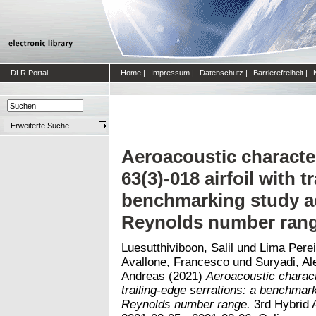
DLR Portal
Home
|
Impressum
|
Datenschutz
|
Barrierefreiheit
|
Erweiterte Suche
Aeroacoustic characte
63(3)-018 airfoil with t
benchmarking study acr
Reynolds number ran
Luesutthiviboon, Salil
und
Lima Perei
Avallone, Francesco
und
Suryadi, A
Andreas
(2021)
Aeroacoustic charact
trailing-edge serrations: a benchmark
Reynolds number range.
3rd Hybrid 