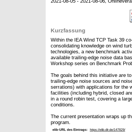
2021-08-05 - 2021-08-06, Onlinevera
Kurzfassung
Within the IEA Wind TCP Task 39 co-
consolidating knowledge on wind turbi
technologies, a new benchmark activi
available trailing-edge noise data 
Workshop series on Benchmark Prob
The goals behind this initiative are t
trailing-edge noise sources and noise
serrations) with applications for the
facilities (including hybrid, closed an
in a round robin test, covering a lar
conditions.
The current presentation wraps up th
program.
elib-URL des Eintrags:
https://elib.dlr.de/147829/