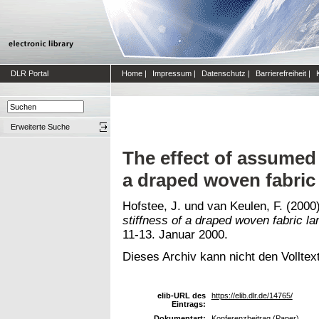
DLR Portal
Home
|
Impressum
|
Datenschutz
|
Barrierefreiheit
|
Erweiterte Suche
The effect of assumed
a draped woven fabric
Hofstee, J.
und
van Keulen, F.
(2000
stiffness of a draped woven fabric la
11-13. Januar 2000.
Dieses Archiv kann nicht den Volltext
elib-URL des
https://elib.dlr.de/14765/
Eintrags:
Dokumentart:
Konferenzbeitrag (Paper)