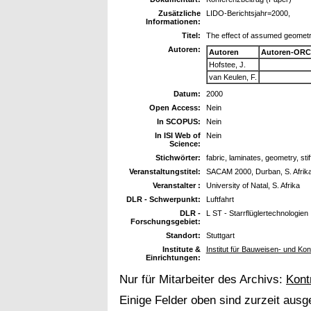
Zusätzliche
LIDO-Berichtsjahr=2000,
Informationen:
Titel:
The effect of assumed geometry
Autoren:
Autoren
Autoren-ORC
Hofstee, J.
van Keulen, F.
Datum:
2000
Open Access:
Nein
In SCOPUS:
Nein
In ISI Web of
Nein
Science:
Stichwörter:
fabric, laminates, geometry, sti
Veranstaltungstitel:
SACAM 2000, Durban, S. Afrika
Veranstalter :
University of Natal, S. Afrika
DLR - Schwerpunkt:
Luftfahrt
DLR -
L ST - Starrflüglertechnologien
Forschungsgebiet:
Standort:
Stuttgart
Institute &
Institut für Bauweisen- und Ko
Einrichtungen:
Nur für Mitarbeiter des Archivs:
Kont
Einige Felder oben sind zurzeit ausg