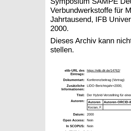
Symposium SAMPE Deu
Verbundwerkstoffe für M
Jahrtausend, IFB Univers
2000.
Dieses Archiv kann nicht
stellen.
elib-URL des
https://elib.dlr.de/14762/
Eintrags:
Dokumentart:
Konferenzbeitrag (Vortrag)
Zusätzliche
LIDO-Berichtsjahr=2000,
Informationen:
Titel:
Der Hybrid-Verstellring für ein
Autoren:
Autoren
Autoren-ORCID-i
Kocian, F.
Datum:
2000
Open Access:
Nein
In SCOPUS:
Nein