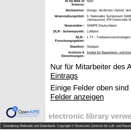
In ISI Web of
Nein
Science:
Stichwörter:
Design, Verdichter, Hybrid, Ve
Veranstaltungstitel:
6. Nationales Symposium SAMPE
Jahrtausend, IFB Universität S
Veranstalter :
SAMPE Deutschland
DLR - Schwerpunkt:
Luftfahrt
DLR -
L TT - Triebwerkstechnologien
Forschungsgebiet:
Standort:
Stuttgart
Institute &
Institut für Bauweisen- und Ko
Einrichtungen:
Nur für Mitarbeiter des 
Eintrags
Einige Felder oben sind
Felder anzeigen
electronic library ver
Gestaltung Webseite und Datenbank: Copyright © Deutsches Zentrum für Luft- und Raumfa