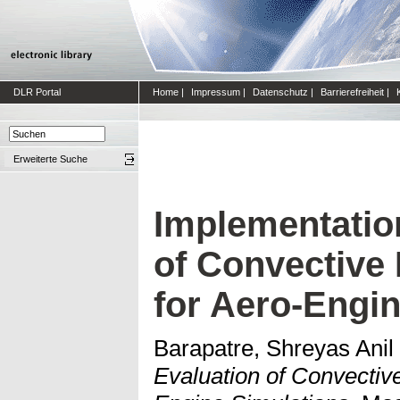
DLR Portal
Home
|
Impressum
|
Datenschutz
|
Barrierefreiheit
|
Erweiterte Suche
Implementatio
of Convective 
for Aero-Engi
Barapatre, Shreyas Anil
Evaluation of Convective