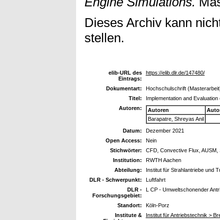
Engine Simulations.
Mas
Dieses Archiv kann nicht
stellen.
elib-URL des
https://elib.dlr.de/147480/
Eintrags:
Dokumentart:
Hochschulschrift (Masterarbeit
Titel:
Implementation and Evaluation 
Autoren:
Autoren
Auto
Barapatre, Shreyas Anil
Datum:
Dezember 2021
Open Access:
Nein
Stichwörter:
CFD, Convective Flux, AUSM,
Institution:
RWTH Aachen
Abteilung:
Institut für Strahlantriebe und
DLR - Schwerpunkt:
Luftfahrt
DLR -
L CP - Umweltschonender Antr
Forschungsgebiet:
Standort:
Köln-Porz
Institute &
Institut für Antriebstechnik >