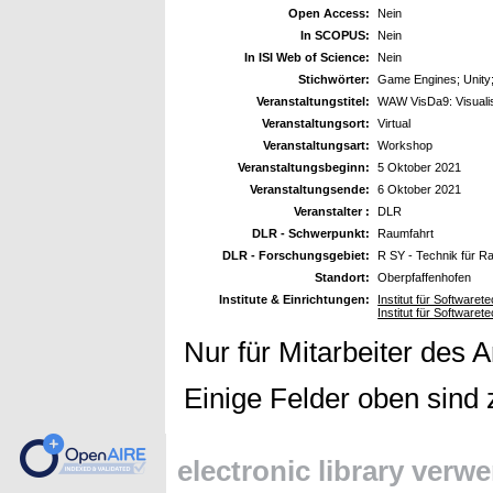
Open Access:
Nein
In SCOPUS:
Nein
In ISI Web of Science:
Nein
Stichwörter:
Game Engines; Unity;
Veranstaltungstitel:
WAW VisDa9: Visuali
Veranstaltungsort:
Virtual
Veranstaltungsart:
Workshop
Veranstaltungsbeginn:
5 Oktober 2021
Veranstaltungsende:
6 Oktober 2021
Veranstalter :
DLR
DLR - Schwerpunkt:
Raumfahrt
DLR - Forschungsgebiet:
R SY - Technik für 
Standort:
Oberpfaffenhofen
Institute & Einrichtungen:
Institut für Softwaret
Institut für Softwaret
Nur für Mitarbeiter des 
Einige Felder oben sind 
electronic library verw