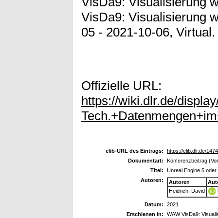
VisDa9: Visualisierung
VisDa9: Visualisierung 
05 - 2021-10-06, Virtual.
Offizielle URL:
https://wiki.dlr.de/dis
Tech.+Datenmengen+i
elib-URL des Eintrags:
https://elib.dlr.de/147
Dokumentart:
Konferenzbeitrag (Vor
Titel:
Unreal Engine 5 oder 
Autoren:
Autoren
Aut
Heidrich, David
Datum:
2021
Erschienen in:
WAW VisDa9: Visuali