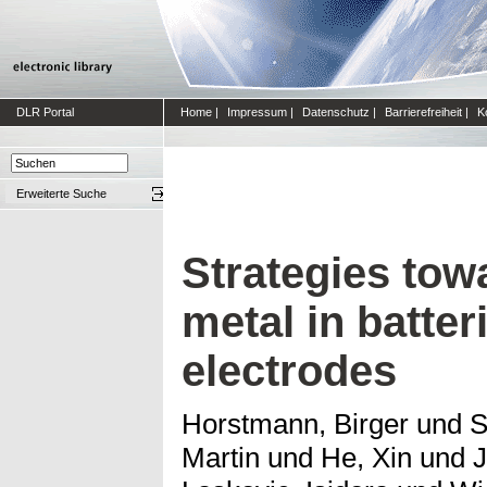
DLR Portal
Home
|
Impressum
|
Datenschutz
|
Barrierefreiheit
|
K
Erweiterte Suche
Strategies tow
metal in batter
electrodes
Horstmann, Birger
und
S
Martin
und
He, Xin
und
J