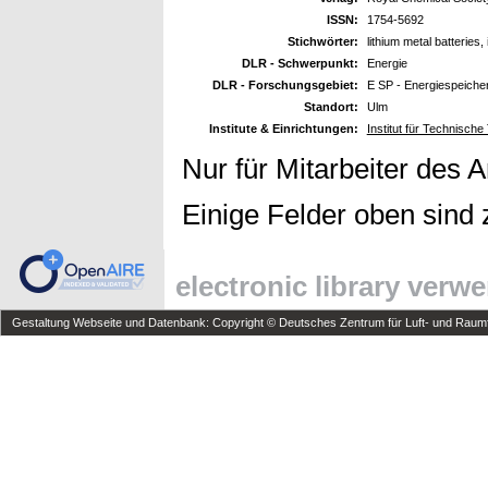
ISSN:
1754-5692
Stichwörter:
lithium metal batteries,
DLR - Schwerpunkt:
Energie
DLR - Forschungsgebiet:
E SP - Energiespeiche
Standort:
Ulm
Institute & Einrichtungen:
Institut für Technisc
Nur für Mitarbeiter des 
Einige Felder oben sind 
electronic library verw
Gestaltung Webseite und Datenbank: Copyright © Deutsches Zentrum für Luft- und Raumfa