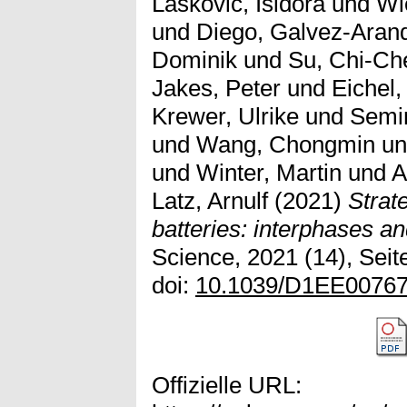
Laskovic, Isidora
und
Wi
und
Diego, Galvez-Aran
Dominik
und
Su, Chi-Ch
Jakes, Peter
und
Eichel,
Krewer, Ulrike
und
Semin
und
Wang, Chongmin
u
und
Winter, Martin
und
A
Latz, Arnulf
(2021)
Strat
batteries: interphases an
Science, 2021 (14), Sei
doi:
10.1039/D1EE0076
Offizielle URL: