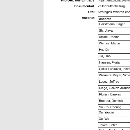
elib-URL des Eintrags:
https://elib.dlr.de/14740
Dokumentart:
Zeitschriftenbeitrag
Titel:
Strategies towards enab
Autoren:
Autoren
Horstmann, Birger
Shi, Jiayan
Amine, Rachid
Werres, Martin
He, Xin
Jia, Hao
Hausen, Florian
Cekic-Laskovic, Isido
Wiemers-Meyer, Sim
Lopez, Jeffrey
Diego, Galvez-Arand
Florian, Baakes
Bresser, Dominik
Su, Chi-Cheung
Xu, Yaobin
Xu, Wu
Jakes, Peter