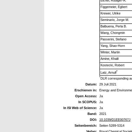
Eichel, Rüdiger-A.
Figgemeier, Egbert
Krewer, Ulrike
Seminario, Jorge M.
Balbuena, Perla B.
Wang, Chongmin
Passerini, Stefano
Yang, Shao-Horn
Winter, Martin
Amine, Khalil
Kostecki, Robert
*
Latz, Arnulf
*
DLR corresponding a
Datum:
29 Juli 2021
Erschienen in:
Energy and Environme
Open Access:
Ja
In SCOPUS:
Ja
In ISI Web of Science:
Ja
Band:
2021
DOI:
10.1039/D1EE00767J
Seitenbereich:
Seiten 5289-5314
Verlag:
Royal Chemical Societ