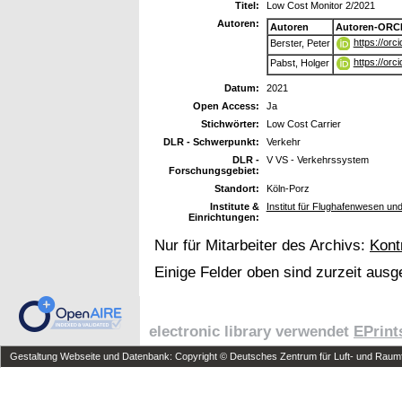
Titel:
Low Cost Monitor 2/2021
Autoren:
Autoren
Autoren-ORCI
https://or
Berster, Peter
https://or
Pabst, Holger
Datum:
2021
Open Access:
Ja
Stichwörter:
Low Cost Carrier
DLR - Schwerpunkt:
Verkehr
DLR -
V VS - Verkehrssystem
Forschungsgebiet:
Standort:
Köln-Porz
Institute &
Institut für Flughafenwesen un
Einrichtungen:
Nur für Mitarbeiter des Archivs:
Kont
Einige Felder oben sind zurzeit ausg
electronic library verwendet
EPrint
Gestaltung Webseite und Datenbank: Copyright © Deutsches Zentrum für Luft- und Raumfa