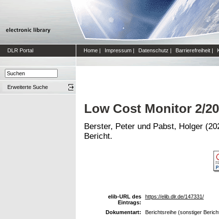
DLR Portal
Home
|
Impressum
|
Datenschutz
|
Barrierefreiheit
|
Erweiterte Suche
Low Cost Monitor 2/2
Berster, Peter
und
Pabst, Holger
(20
Bericht.
elib-URL des
https://elib.dlr.de/147331/
Eintrags:
Dokumentart:
Berichtsreihe (sonstiger Berich