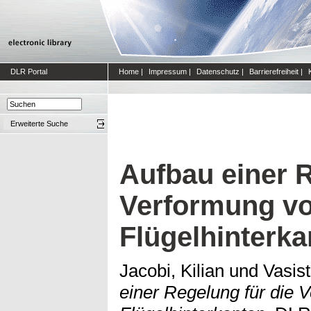
DLR Portal
Home
|
Impressum
|
Datenschutz
|
Barrierefreiheit
|
Erweiterte Suche
Aufbau einer R
Verformung v
Flügelhinterka
Jacobi, Kilian
und
Vasist
einer Regelung für die