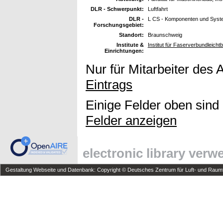
DLR - Schwerpunkt:
Luftfahrt
DLR -
L CS - Komponenten und Syst
Forschungsgebiet:
Standort:
Braunschweig
Institute &
Institut für Faserverbundleicht
Einrichtungen:
Nur für Mitarbeiter des 
Eintrags
Einige Felder oben sind
Felder anzeigen
electronic library ver
Gestaltung Webseite und Datenbank: Copyright © Deutsches Zentrum für Luft- und Raumfa