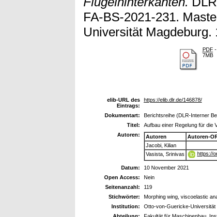
Flügelhinterkanten.
DLR-
FA-BS-2021-231. Master
Universität Magdeburg. 
PDF
-
7MB
elib-URL des
https://elib.dlr.de/146878/
Eintrags:
Dokumentart:
Berichtsreihe (DLR-Interner Ber
Titel:
Aufbau einer Regelung für die
Autoren:
Autoren
Autoren-OR
Jacobi, Kilian
https://
Vasista, Srinivas
Datum:
10 November 2021
Open Access:
Nein
Seitenanzahl:
119
Stichwörter:
Morphing wing, viscoelastic a
Institution:
Otto-von-Guericke-Universitä
Abteilung:
Fakultät für Maschinenbau, Inst