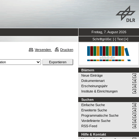
Freitag, 7. August 2026
Schriftgröße:
[-]
Text
[+]
Versenden
Drucken
Blättern
Neue Einträge
Dokumentenart
Erscheinungsjahr
Institute & Einrichtungen
Suchen
Einfache Suche
Erweiterte Suche
Programmatische Suche
Vordefinierte Suche
RSS-Feed
Hilfe & Kontakt