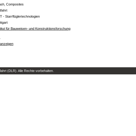
ash, Composites
tfahrt
T - Starrflüglertechnologien
ttgart
titut für Bauweisen- und Konstruktionsforschung
s
 anzeigen
hrt (DLR). Alle Rechte vorbehalten.