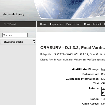
DLR Portal
Home
|
Impressum
|
Datenschutz
|
Barrierefreiheit
|
Erweiterte Suche
CRASURV - D.1.3.2; Final Verifi
Kohlgrüber, D.
(1999)
CRASURV - D.1.3.2; Final Verificat
Dieses Archiv kann nicht den Volltext zur Verfügung stell
elib-URL des Eintrags:
htt
Dokumentart:
Ber
Zusätzliche Informationen:
LID
Titel:
CRA
Autoren:
A
Ko
Datum:
19
Open Access:
Ne