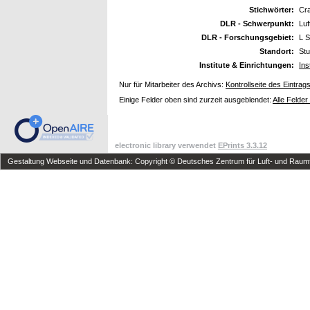
Stichwörter:
Cr
DLR - Schwerpunkt:
Luf
DLR - Forschungsgebiet:
L S
Standort:
Stu
Institute & Einrichtungen:
Ins
Nur für Mitarbeiter des Archivs:
Kontrollseite des Eintrag
Einige Felder oben sind zurzeit ausgeblendet:
Alle Felder
electronic library verwendet
EPrints 3.3.12
Gestaltung Webseite und Datenbank: Copyright © Deutsches Zentrum für Luft- und Raumfa