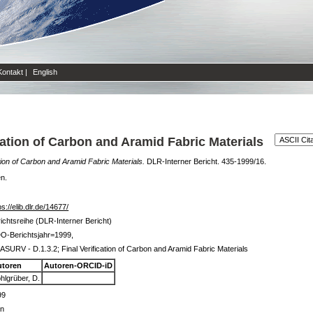
Kontakt
|
English
cation of Carbon and Aramid Fabric Materials
ion of Carbon and Aramid Fabric Materials.
DLR-Interner Bericht. 435-1999/16.
en.
ps://elib.dlr.de/14677/
ichtsreihe (DLR-Interner Bericht)
O-Berichtsjahr=1999,
SURV - D.1.3.2; Final Verification of Carbon and Aramid Fabric Materials
utoren
Autoren-ORCID-iD
hlgrüber, D.
99
in