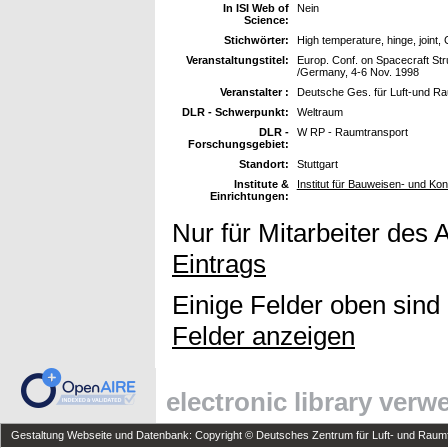
In ISI Web of
Nein
Science:
Stichwörter:
High temperature, hinge, joint,
Veranstaltungstitel:
Europ. Conf. on Spacecraft Str
/Germany, 4-6 Nov. 1998
Veranstalter :
Deutsche Ges. für Luft-und R
DLR - Schwerpunkt:
Weltraum
DLR -
W RP - Raumtransport
Forschungsgebiet:
Standort:
Stuttgart
Institute &
Institut für Bauweisen- und Ko
Einrichtungen:
Nur für Mitarbeiter des 
Eintrags
Einige Felder oben sind
Felder anzeigen
electronic library ver
Gestaltung Webseite und Datenbank: Copyright © Deutsches Zentrum für Luft- und Raumfa