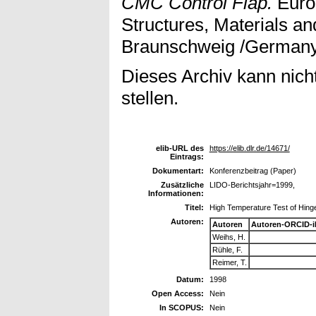
CMC Control Flap.
Europ
Structures, Materials an
Braunschweig /Germany,
Dieses Archiv kann nicht
stellen.
elib-URL des
https://elib.dlr.de/14671/
Eintrags:
Dokumentart:
Konferenzbeitrag (Paper)
Zusätzliche
LIDO-Berichtsjahr=1999,
Informationen:
Titel:
High Temperature Test of Hinge
Autoren:
Autoren
Autoren-ORCID-i
Weihs, H.
Rühle, F.
Reimer, T.
Datum:
1998
Open Access:
Nein
In SCOPUS:
Nein