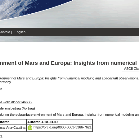
Kontakt
|
English
onment of Mars and Europa: Insights from numerical
ironment of Mars and Europa: Insights from numerical modeling and spacecraft observations
Germany.
en.
ps://elib.dlr.de/146638/
ferenzbeitrag (Vortrag)
loring the subsurface environment of Mars and Europa: Insights from numerical modeling a
utoren
Autoren-ORCID-iD
https://orcid.org/0000-0003-3366-7621
esa, Ana-Catalina
21