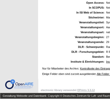
Open Access:
Ne
In SCOPUS:
Ne
In ISI Web of Science:
Ne
Stichwörter:
Ma
Veranstaltungstitel:
Syn
Veranstaltungsort:
Aa
Veranstaltungsart:
nat
Veranstaltungsbeginn:
27
Veranstaltungsende:
29
DLR - Schwerpunkt:
Ra
DLR - Forschungsgebiet:
R 
Standort:
Ber
Institute & Einrichtungen:
Ins
Nur für Mitarbeiter des Archivs:
Kontrollseite des Eintrag
Einige Felder oben sind zurzeit ausgeblendet:
Alle Felder
electronic library verwendet
EPrints 3.3.12
Gestaltung Webseite und Datenbank: Copyright © Deutsches Zentrum für Luft- und Raumfa