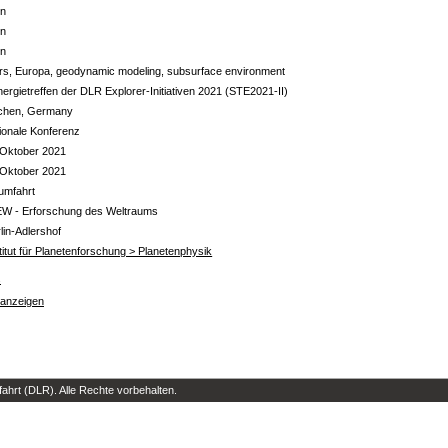
in
in
in
rs, Europa, geodynamic modeling, subsurface environment
ergietreffen der DLR Explorer-Initiativen 2021 (STE2021-II)
chen, Germany
ionale Konferenz
 Oktober 2021
 Oktober 2021
umfahrt
EW - Erforschung des Weltraums
lin-Adlershof
titut für Planetenforschung > Planetenphysik
s
 anzeigen
hrt (DLR). Alle Rechte vorbehalten.