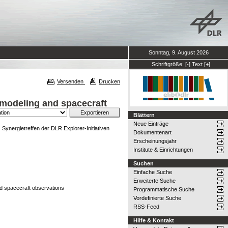
Sonntag, 9. August 2026
Schriftgröße:
[-]
Text
[+]
Versenden
Drucken
 modeling and spacecraft
Blättern
Neue Einträge
.
Synergietreffen der DLR Explorer-Initiativen
Dokumentenart
Erscheinungsjahr
Institute & Einrichtungen
Suchen
Einfache Suche
Erweiterte Suche
nd spacecraft observations
Programmatische Suche
Vordefinierte Suche
RSS-Feed
Hilfe & Kontakt