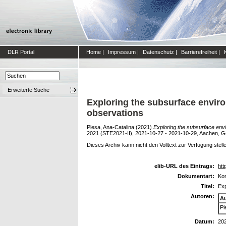
DLR Portal
Home
|
Impressum
|
Datenschutz
|
Barrierefreiheit
|
Erweiterte Suche
Exploring the subsurface envir
observations
Plesa, Ana-Catalina
(2021)
Exploring the subsurface env
2021 (STE2021-II), 2021-10-27 - 2021-10-29, Aachen, 
Dieses Archiv kann nicht den Volltext zur Verfügung stell
elib-URL des Eintrags:
htt
Dokumentart:
Kon
Titel:
Exp
Autoren:
A
Pl
Datum:
20