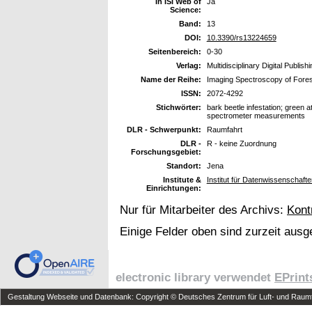
In ISI Web of
Ja
Science:
Band:
13
DOI:
10.3390/rs13224659
Seitenbereich:
0-30
Verlag:
Multidisciplinary Digital Publish
Name der Reihe:
Imaging Spectroscopy of Fore
ISSN:
2072-4292
Stichwörter:
bark beetle infestation; green a
spectrometer measurements
DLR - Schwerpunkt:
Raumfahrt
DLR -
R - keine Zuordnung
Forschungsgebiet:
Standort:
Jena
Institute &
Institut für Datenwissenschaft
Einrichtungen:
Nur für Mitarbeiter des Archivs:
Kont
Einige Felder oben sind zurzeit ausg
electronic library verwendet
EPrint
Gestaltung Webseite und Datenbank: Copyright © Deutsches Zentrum für Luft- und Raumfa