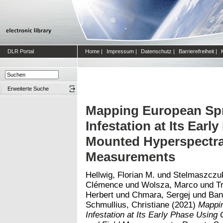
DLR Portal
Home
|
Impressum
|
Datenschutz
|
Barrierefreiheit
|
Erweiterte Suche
Mapping European Spr
Infestation at Its Ear
Mounted Hyperspectral
Measurements
Hellwig, Florian M.
und
Stelmaszczuk
Clémence
und
Wolsza, Marco
und
T
Herbert
und
Chmara, Sergej
und
Ban
Schmullius, Christiane
(2021)
Mappin
Infestation at Its Early Phase Usin