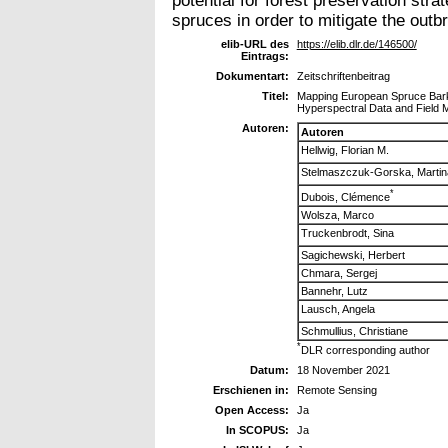
potential for forest preservation stra
spruces in order to mitigate the outb
elib-URL des
https://elib.dlr.de/146500/
Eintrags:
Dokumentart:
Zeitschriftenbeitrag
Titel:
Mapping European Spruce Bark 
Hyperspectral Data and Field
Autoren:
Autoren
Hellwig, Florian M.
Stelmaszczuk-Gorska, Martin
*
Dubois, Clémence
Wolsza, Marco
Truckenbrodt, Sina
Sagichewski, Herbert
Chmara, Sergej
Bannehr, Lutz
Lausch, Angela
Schmullius, Christiane
*
DLR corresponding author
Datum:
18 November 2021
Erschienen in:
Remote Sensing
Open Access:
Ja
In SCOPUS:
Ja