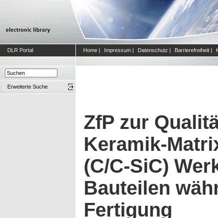
DLR Portal
Home
|
Impressum
|
Datenschutz
|
Barrierefreiheit
|
Erweiterte Suche
ZfP zur Qualit
Keramik-Matri
(C/C-SiC) Wer
Bauteilen wäh
Fertigung