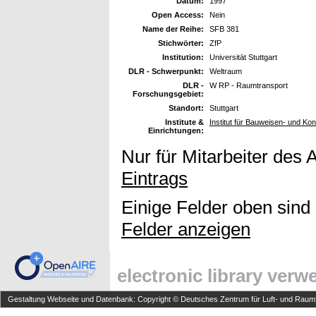
Datum:
1997
Open Access:
Nein
Name der Reihe:
SFB 381
Stichwörter:
ZfP
Institution:
Universität Stuttgart
DLR - Schwerpunkt:
Weltraum
DLR -
W RP - Raumtransport
Forschungsgebiet:
Standort:
Stuttgart
Institute &
Institut für Bauweisen- und Ko
Einrichtungen:
Nur für Mitarbeiter des 
Eintrags
Einige Felder oben sind
Felder anzeigen
electronic library ver
Gestaltung Webseite und Datenbank: Copyright © Deutsches Zentrum für Luft- und Raumfa