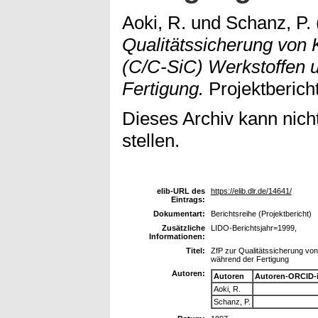
Aoki, R.
und
Schanz, P.
Qualitätssicherung von
(C/C-SiC) Werkstoffen 
Fertigung.
Projektbericht
Dieses Archiv kann nicht
stellen.
elib-URL des
https://elib.dlr.de/14641/
Eintrags:
Dokumentart:
Berichtsreihe (Projektbericht)
Zusätzliche
LIDO-Berichtsjahr=1999,
Informationen:
Titel:
ZfP zur Qualitätssicherung vo
während der Fertigung
Autoren:
Autoren
Autoren-ORCID-
Aoki, R.
Schanz, P.