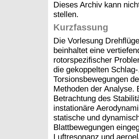
Dieses Archiv kann nicht
stellen.
Kurzfassung
Die Vorlesung Drehflüge
beinhaltet eine vertiefe
rotorspezifischer Prob
die gekoppelten Schlag
Torsionsbewegungen der
Methoden der Analyse. B
Betrachtung des Stabilit
instationäre Aerodynamik,
statische und dynamische
Blattbewegungen einge
Luftresonanz und aeroela