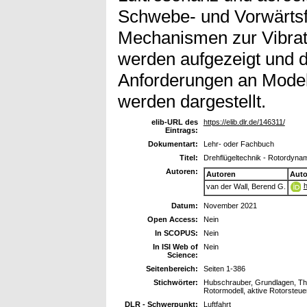
Schwebe- und Vorwärtsfl
Mechanismen zur Vibrat
werden aufgezeigt und 
Anforderungen an Mode
werden dargestellt.
elib-URL des
https://elib.dlr.de/146311/
Eintrags:
Dokumentart:
Lehr- oder Fachbuch
Titel:
Drehflügeltechnik - Rotordyna
Autoren:
Autoren
Auto
h
van der Wall, Berend G.
Datum:
November 2021
Open Access:
Nein
In SCOPUS:
Nein
In ISI Web of
Nein
Science:
Seitenbereich:
Seiten 1-386
Stichwörter:
Hubschrauber, Grundlagen, Theo
Rotormodell, aktive Rotorsteu
DLR - Schwerpunkt:
Luftfahrt