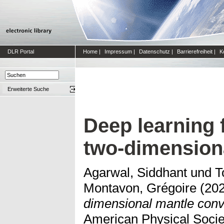
DLR Portal
Home
|
Impressum
|
Datenschutz
|
Barrierefreiheit
|
K
Erweiterte Suche
Deep learning 
two-dimension
Agarwal, Siddhant
und
T
Montavon, Grégoire
(20
dimensional mantle conv
American Physical Socie