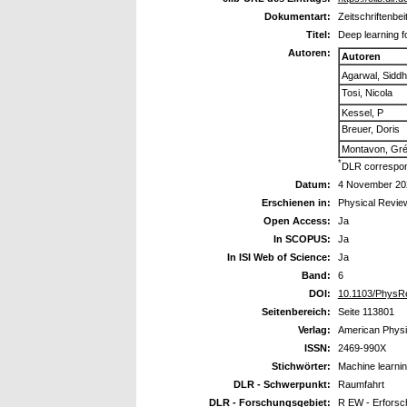
Dokumentart:
Zeitschriftenbei
Titel:
Deep learning f
Autoren:
Autoren
Agarwal, Siddh
Tosi, Nicola
Kessel, P
Breuer, Doris
Montavon, Gré
*
DLR correspon
Datum:
4 November 20
Erschienen in:
Physical Revie
Open Access:
Ja
In SCOPUS:
Ja
In ISI Web of Science:
Ja
Band:
6
DOI:
10.1103/PhysRe
Seitenbereich:
Seite 113801
Verlag:
American Physi
ISSN:
2469-990X
Stichwörter:
Machine learnin
DLR - Schwerpunkt:
Raumfahrt
DLR - Forschungsgebiet:
R EW - Erforsc