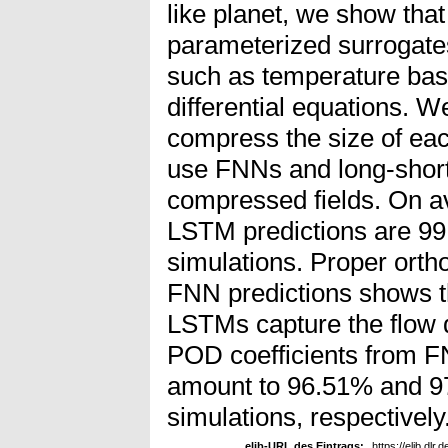
like planet, we show tha
parameterized surrogates 
such as temperature base
differential equations. W
compress the size of eac
use FNNs and long-short
compressed fields. On a
LSTM predictions are 99
simulations. Proper ort
FNN predictions shows th
LSTMs capture the flow
POD coefficients from F
amount to 96.51% and 97.6
simulations, respectively
elib-URL des Eintrags:
https://elib.dlr.