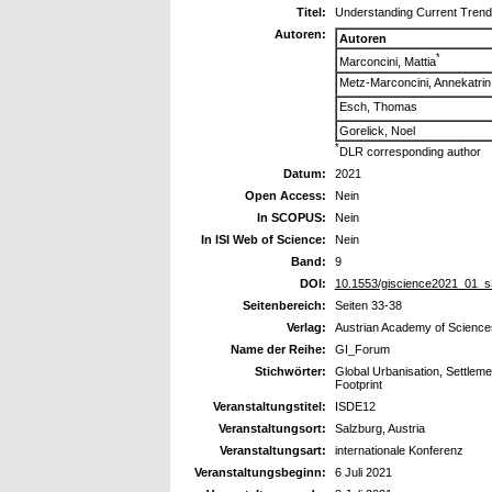
Titel:
Understanding Current Trends
Autoren:
Autoren
*
Marconcini, Mattia
Metz-Marconcini, Annekatrin
Esch, Thomas
Gorelick, Noel
*
DLR corresponding author
Datum:
2021
Open Access:
Nein
In SCOPUS:
Nein
In ISI Web of Science:
Nein
Band:
9
DOI:
10.1553/giscience2021_01_s
Seitenbereich:
Seiten 33-38
Verlag:
Austrian Academy of Science
Name der Reihe:
GI_Forum
Stichwörter:
Global Urbanisation, Settleme
Footprint
Veranstaltungstitel:
ISDE12
Veranstaltungsort:
Salzburg, Austria
Veranstaltungsart:
internationale Konferenz
Veranstaltungsbeginn:
6 Juli 2021