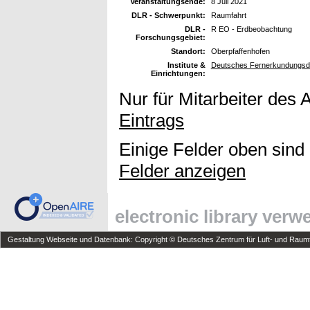
Veranstaltungsende:
8 Juli 2021
DLR - Schwerpunkt:
Raumfahrt
DLR -
R EO - Erdbeobachtung
Forschungsgebiet:
Standort:
Oberpfaffenhofen
Institute &
Deutsches Fernerkundungsda
Einrichtungen:
Nur für Mitarbeiter des 
Eintrags
Einige Felder oben sind
Felder anzeigen
electronic library ver
Gestaltung Webseite und Datenbank: Copyright © Deutsches Zentrum für Luft- und Raumfa