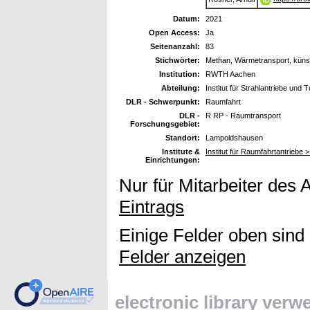
Datum:
2021
Open Access:
Ja
Seitenanzahl:
83
Stichwörter:
Methan, Wärmetransport, künst
Institution:
RWTH Aachen
Abteilung:
Institut für Strahlantriebe und
DLR - Schwerpunkt:
Raumfahrt
DLR -
R RP - Raumtransport
Forschungsgebiet:
Standort:
Lampoldshausen
Institute &
Institut für Raumfahrtantriebe
Einrichtungen:
Nur für Mitarbeiter des 
Eintrags
Einige Felder oben sind
Felder anzeigen
electronic library ver