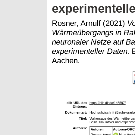
experimentell
Rosner, Arnulf
(2021)
Vo
Wärmeübergangs in Rak
neuronaler Netze auf Ba
experimenteller Daten.
B
Aachen.
elib-URL des
https://elib.dlr.de/145597/
Eintrags:
Dokumentart:
Hochschulschrift (Bachelorarbe
Titel:
Vorhersage des Wärmeübergang
Basis simulativer und experime
Autoren:
Autoren
Autoren-ORC
https://or
Rosner, Arnulf