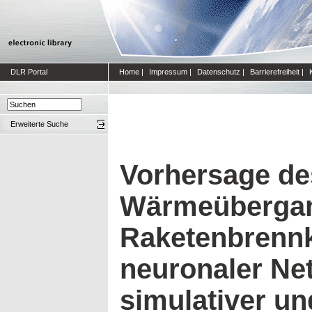
DLR Portal
Home
|
Impressum
|
Datenschutz
|
Barrierefreiheit
|
Erweiterte Suche
Vorhersage de
Wärmeübergan
Raketenbrennk
neuronaler Net
simulativer un