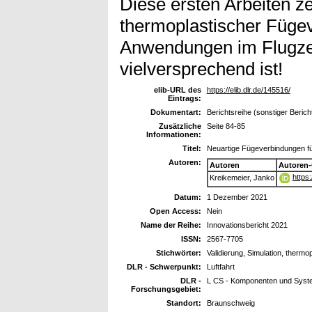
Diese ersten Arbeiten z
thermoplastischer Fügev
Anwendungen im Flugze
vielversprechend ist!
elib-URL des
https://elib.dlr.de/145516/
Eintrags:
Dokumentart:
Berichtsreihe (sonstiger Berich
Zusätzliche
Seite 84-85
Informationen:
Titel:
Neuartige Fügeverbindungen f
Autoren:
Autoren
Autoren
https
Kreikemeier, Janko
Datum:
1 Dezember 2021
Open Access:
Nein
Name der Reihe:
Innovationsbericht 2021
ISSN:
2567-7705
Stichwörter:
Validierung, Simulation, therm
DLR - Schwerpunkt:
Luftfahrt
DLR -
L CS - Komponenten und Syst
Forschungsgebiet:
Standort:
Braunschweig