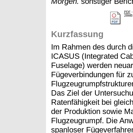
Morgen.
sonstiger Beric
PDF
-
28MB
Kurzfassung
Im Rahmen des durch di
ICASUS (Integrated Ca
Fuselage) werden neuart
Fügeverbindungen für zu
Flugzeugrumpfstrukturen
Das Ziel der Untersuchu
Ratenfähigkeit bei gleic
der Produktion sowie Ma
Flugzeugrumpf. Die Anw
spanloser Fügeverfahren