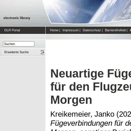
DLR Portal
Home
|
Impressum
|
Datenschutz
|
Barrierefreiheit
|
Erweiterte Suche
Neuartige Füg
für den Flugz
Morgen
Kreikemeier, Janko
(20
Fügeverbindungen für d