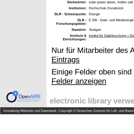
Stichwörter:
solar power plants, molten salt 
Institution:
Hochschule Osnabrück
DLR - Schwerpunkt:
Energie
DLR -
E SW - Solar- und Windenergie
Forschungsgebiet:
Standort:
Stuttgart
Institute &
Institut für Solarforschung > 
Einrichtungen:
Nur für Mitarbeiter des 
Eintrags
Einige Felder oben sind
Felder anzeigen
electronic library ver
Gestaltung Webseite und Datenbank: Copyright © Deutsches Zentrum für Luft- und Raumfa