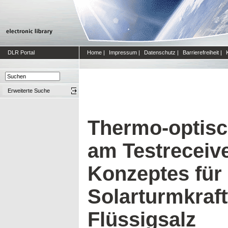
DLR Portal
Home
|
Impressum
|
Datenschutz
|
Barrierefreiheit
|
Erweiterte Suche
Thermo-optisc
am Testreceiv
Konzeptes für
Solarturmkraf
Flüssigsalz