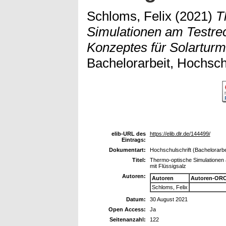
Schloms, Felix
(2021)
T
Simulationen am Testr
Konzeptes für Solarturm
Bachelorarbeit, Hochsc
elib-URL des
https://elib.dlr.de/144499/
Eintrags:
Dokumentart:
Hochschulschrift (Bachelorarbe
Titel:
Thermo-optische Simulationen
mit Flüssigsalz
Autoren:
Autoren
Autoren-ORC
Schloms, Felix
Datum:
30 August 2021
Open Access:
Ja
Seitenanzahl:
122