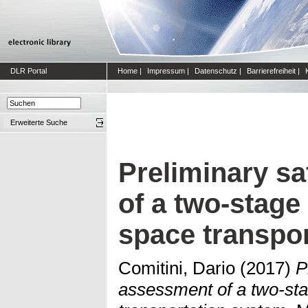
DLR Portal
Home
|
Impressum
|
Datenschutz
|
Barrierefreiheit
|
Erweiterte Suche
Preliminary s
of a two-stage
space transpo
Comitini, Dario
(2017)
P
assessment of a two-st