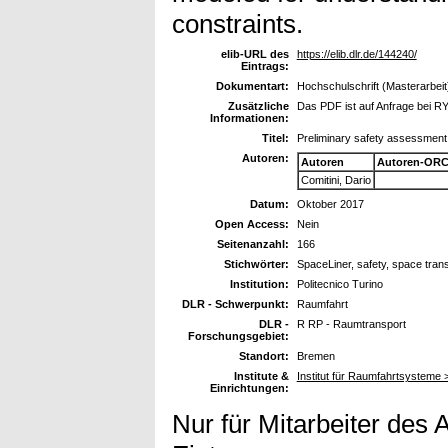
constraints.
elib-URL des
https://elib.dlr.de/144240/
Eintrags:
Dokumentart:
Hochschulschrift (Masterarbeit
Zusätzliche
Das PDF ist auf Anfrage bei RY
Informationen:
Titel:
Preliminary safety assessment
Autoren:
Autoren
Autoren-ORC
Comitini, Dario
Datum:
Oktober 2017
Open Access:
Nein
Seitenanzahl:
166
Stichwörter:
SpaceLiner, safety, space transp
Institution:
Politecnico Turino
DLR - Schwerpunkt:
Raumfahrt
DLR -
R RP - Raumtransport
Forschungsgebiet:
Standort:
Bremen
Institute &
Institut für Raumfahrtsysteme
Einrichtungen:
Nur für Mitarbeiter des 