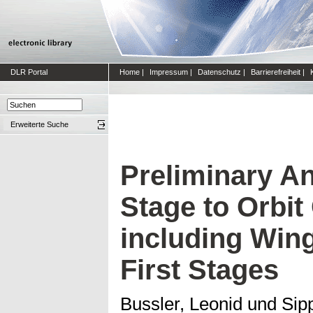
DLR Portal
Home
|
Impressum
|
Datenschutz
|
Barrierefreiheit
|
Erweiterte Suche
Preliminary An
Stage to Orbit
including Win
First Stages
Bussler, Leonid
und
Sipp