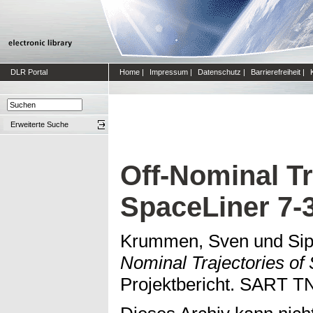
DLR Portal
Home
|
Impressum
|
Datenschutz
|
Barrierefreiheit
|
Erweiterte Suche
Off-Nominal Tr
SpaceLiner 7-
Krummen, Sven
und
Sip
Nominal Trajectories of
Projektbericht. SART T