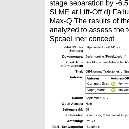
stage separation by -6.5
SLME at Lift-Off d) Fail
Max-Q The results of th
analyzed to assess the te
SpcaeLiner concept
elib-URL des
https://elib.dlr.de/144106/
Eintrags:
Dokumentart:
Berichtsreihe (Projektbericht)
Zusätzliche
Das PDF ist auf Anfrage bei RY
Informationen:
Titel:
Off-Nominal Trajectories of Sp
Autoren:
Autoren
Autoren-OR
https://
Krummen, Sven
https://
Sippel, Martin
Datum:
September 2017
Open Access:
Nein
Seitenanzahl:
68
Stichwörter:
SpaceLiner, Off-Nominal Traje
Abteilung:
RY-SRT
DLR - Schwerpunkt:
Raumfahrt