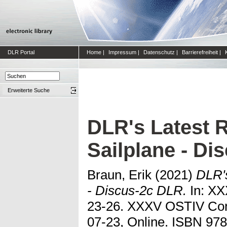
DLR Portal
Home
|
Impressum
|
Datenschutz
|
Barrierefreiheit
|
Erweiterte Suche
DLR's Latest 
Sailplane - Di
Braun, Erik
(2021)
DLR's
- Discus-2c DLR.
In: XX
23-26. XXXV OSTIV Con
07-23, Online. ISBN 97