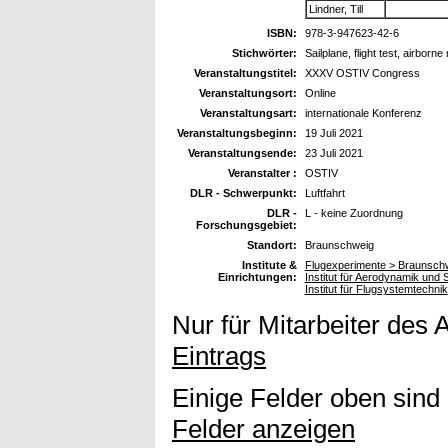
Lindner, Till
ISBN:
978-3-947623-42-6
Stichwörter:
Sailplane, flight test, airborn
Veranstaltungstitel:
XXXV OSTIV Congress
Veranstaltungsort:
Online
Veranstaltungsart:
internationale Konferenz
Veranstaltungsbeginn:
19 Juli 2021
Veranstaltungsende:
23 Juli 2021
Veranstalter :
OSTIV
DLR - Schwerpunkt:
Luftfahrt
DLR -
L - keine Zuordnung
Forschungsgebiet:
Standort:
Braunschweig
Institute &
Flugexperimente > Braunsch
Einrichtungen:
Institut für Aerodynamik und
Institut für Flugsystemtechnik
Nur für Mitarbeiter des 
Eintrags
Einige Felder oben sind
Felder anzeigen