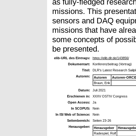
as fully-fledged research
missions. This presentat
sensors and DAQ equipm
missions that have alrea
some concepts of possib
be presented.
elib-URL des Eintrags:
https://elib.dlr.de/143856/
Dokumentart:
Konferenzbeitrag (Vortrag)
Titel:
DLR's Latest Research Sailp
Autoren:
Autoren
Autoren-ORCI
Braun, Erik
Datum:
Juli 2021
Erschienen in:
XXXV OSTIV Congress
Open Access:
Ja
In SCOPUS:
Nein
In ISI Web of Science:
Nein
Seitenbereich:
Seiten 23-26
Herausgeber:
Herausgeber
Herausgeb
Radespiel, Rolf