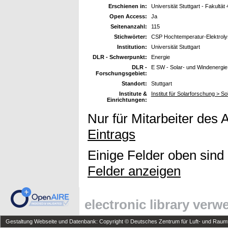
Erschienen in:
Universität Stuttgart - Fakultät
Open Access:
Ja
Seitenanzahl:
115
Stichwörter:
CSP Hochtemperatur-Elektrol
Institution:
Universität Stuttgart
DLR - Schwerpunkt:
Energie
DLR -
E SW - Solar- und Windenergie
Forschungsgebiet:
Standort:
Stuttgart
Institute &
Institut für Solarforschung > 
Einrichtungen:
Nur für Mitarbeiter des 
Eintrags
Einige Felder oben sind
Felder anzeigen
electronic library ver
Gestaltung Webseite und Datenbank: Copyright © Deutsches Zentrum für Luft- und Raumfa