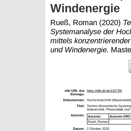
Windenergie
Rueß, Roman
(2020)
Te
Systemanalyse der Hoch
mittels konzentrierender
und Windenergie.
Master
elib-URL des
https://elib.dlr.de/142739/
Eintrags:
Dokumentart:
Hochschulschrift (Masterarbeit
Titel:
Techno-ökonomische Systemana
Solartechnik, Photovoltaik und
Autoren:
Autoren
Autoren-ORC
Rueß, Roman
Datum:
2 Oktober 2020