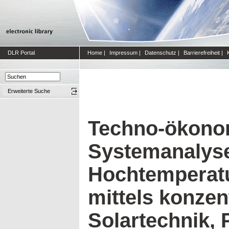
DLR Portal
Home
|
Impressum
|
Datenschutz
|
Barrierefreiheit
|
Erweiterte Suche
Techno-ökono
Systemanalyse
Hochtemperatu
mittels konzen
Solartechnik, 