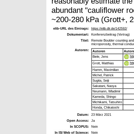
reasonably estimate the 
abundant "cauliflower r
~200-280 kPa (Grott+, 2
elib-URL des Eintrags:
https://elib.dlr.de/142592/
Dokumentart:
Konferenzbeitrag (Vortrag)
Titel:
Remote Boulder counting and 
microporosity, thermal conduct
Autoren:
Autoren
Autor
ht
Biele, Jens
ht
Grott, Matthias
Hamm, Maximilian
Michel, Patrick
Sugita, Seiji
Sakatani, Naoya
Neumann, Wladimir
Kameda, Shingo
Michikami, Tatsuhiro
Honda, Chikatoshi
Datum:
23 März 2021
Open Access:
Ja
In SCOPUS:
Nein
In ISI Web of Science:
Nein