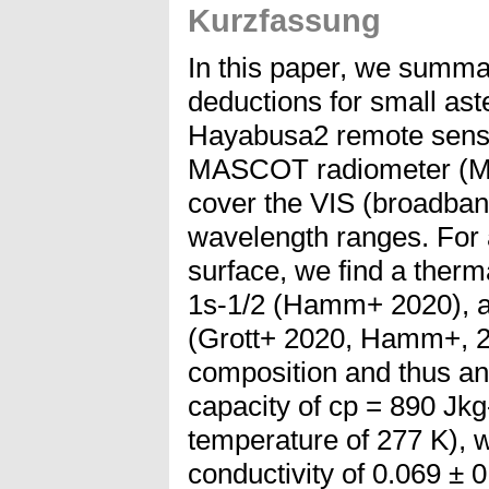
Kurzfassung
In this paper, we summar
deductions for small as
Hayabusa2 remote sensi
MASCOT radiometer (MA
cover the VIS (broadba
wavelength ranges. For 
surface, we find a therm
1s-1/2 (Hamm+ 2020), a
(Grott+ 2020, Hamm+, 
composition and thus an 
capacity of cp = 890 Jk
temperature of 277 K), 
conductivity of 0.069 ± 