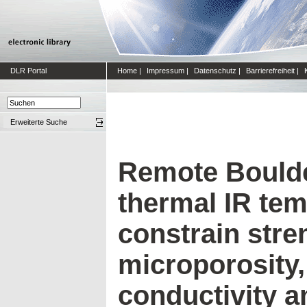
DLR Portal
Home
|
Impressum
|
Datenschutz
|
Barrierefreiheit
|
Erweiterte Suche
Remote Boulde
thermal IR te
constrain stre
microporosity,
conductivity a