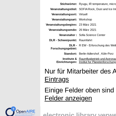
Stichwörter:
Ryugu, IR temperature, micro
Veranstaltungstitel:
SOFIA Rock, Dust and Ice Int
Veranstaltungsort:
Virtuell
Veranstaltungsart:
Workshop
Veranstaltungsbeginn:
23 März 2021
Veranstaltungsende:
26 März 2021
Veranstalter :
Sofia Science Center
DLR - Schwerpunkt:
Raumfahrt
DLR -
R EW - Erforschung des Wel
Forschungsgebiet:
Standort:
Berlin-Adlershof , Köln-Porz
Institute &
Raumflugbetrieb und Astrona
Einrichtungen:
Institut für Planetenforschun
Nur für Mitarbeiter des 
Eintrags
Einige Felder oben sind
Felder anzeigen
electronic library ver