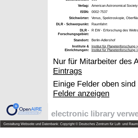
Verlag:
American Astronomical Society
ISSN:
0002-7537
Stichwörter:
Venus, Spektroskopie, Oberfl
DLR - Schwerpunkt:
Raumfahrt
DLR -
R EW - Erforschung des Welt
Forschungsgebiet:
Standort:
Berlin-Adlershof
Institute &
Institut für Planetenforschung 
Einrichtungen:
Institut für Planetenforschung 
Nur für Mitarbeiter des 
Eintrags
Einige Felder oben sind
Felder anzeigen
electronic library ver
Gestaltung Webseite und Datenbank: Copyright © Deutsches Zentrum für Luft- und Raumfa