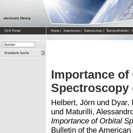
DLR Portal
Home
|
Impressum
|
Datenschutz
|
Barrierefreiheit
|
Erweiterte Suche
Importance of 
Spectroscopy
Helbert, Jörn
und
Dyar,
und
Maturilli, Alessandr
Importance of Orbital S
Bulletin of the American