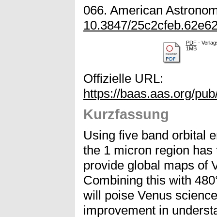
066. American Astronomi
10.3847/25c2cfeb.62e6
PDF
- Verlag
1MB
Offizielle URL:
https://baas.aas.org/pu
Kurzfassung
Using five band orbital
the 1 micron region has 
provide global maps of 
Combining this with 48
will poise Venus science
improvement in understa