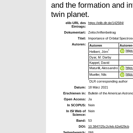
and the formation and in
twin planet.
elib-URL des
https://elib.dlr.de/142584/
Eintrags:
Dokumentart:
Zeitschriftenbeitrag
Titel:
Importance of Orbital Spectro
Autoren:
Autoren
Autoren
https
*
Helbert, Jörn
Dyar, M. Darby
Kappel, David
https
Maturilli, Alessandro
https
Mueller, Nils
*
DLR corresponding author
Datum:
18 März 2021
Erschienen in:
Bulletin of the American Astron
Open Access:
Ja
In SCOPUS:
Nein
In ISI Web of
Nein
Science:
Band:
53
DOI:
10.3847/25c2cfeb.62e629cb
Seitenbereich:
066