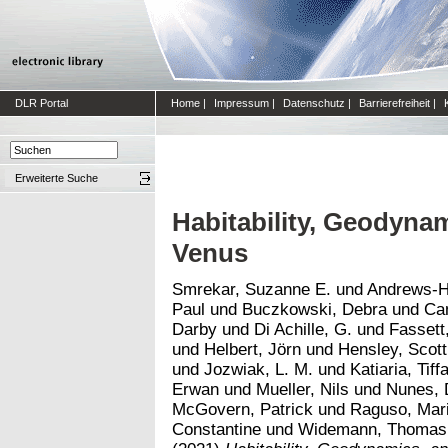
DLR Portal
Home
|
Impressum
|
Datenschutz
|
Barrierefreiheit
|
Erweiterte Suche
Habitability, Geodynam
Venus
Smrekar, Suzanne E.
und
Andrews-H
Paul
und
Buczkowski, Debra
und
Ca
Darby
und
Di Achille, G.
und
Fassett
und
Helbert, Jörn
und
Hensley, Scott
und
Jozwiak, L. M.
und
Katiaria, Tiff
Erwan
und
Mueller, Nils
und
Nunes, 
McGovern, Patrick
und
Raguso, Mar
Constantine
und
Widemann, Thomas