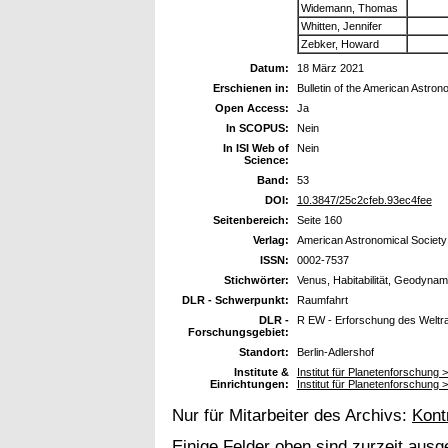
Widemann, Thomas
Whitten, Jennifer
Zebker, Howard
Datum:
18 März 2021
Erschienen in:
Bulletin of the American Astron
Open Access:
Ja
In SCOPUS:
Nein
In ISI Web of
Nein
Science:
Band:
53
DOI:
10.3847/25c2cfeb.93ec4fee
Seitenbereich:
Seite 160
Verlag:
American Astronomical Society
ISSN:
0002-7537
Stichwörter:
Venus, Habitabilität, Geodynam
DLR - Schwerpunkt:
Raumfahrt
DLR -
R EW - Erforschung des Welt
Forschungsgebiet:
Standort:
Berlin-Adlershof
Institute &
Institut für Planetenforschung 
Einrichtungen:
Institut für Planetenforschung 
Nur für Mitarbeiter des Archivs:
Kont
Einige Felder oben sind zurzeit ausg