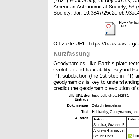
(2021)
Habitability, Geodynamics, a
American Astronomical Society, 53 (
Society. doi:
10.3847/25c2cfeb.93ec
PDF
- Verlag
1MB
Offizielle URL:
https://baas.aas.org/
Kurzfassung
Geodynamics, like Earth’s plate tect
evolution and habitability. Beyond E
PT: subduction (the 1st step in PT) 
geodynamics is key to understandin
predict the geodynamic evolution of 
elib-URL des
https://elib.dlr.de/142582/
Eintrags:
Dokumentart:
Zeitschriftenbeitrag
Titel:
Habitability, Geodynamics, and
Autoren:
Autoren
Autore
Smrekar, Suzanne E.
Andrews-Hanna, Jeff
htt
Breuer, Doris