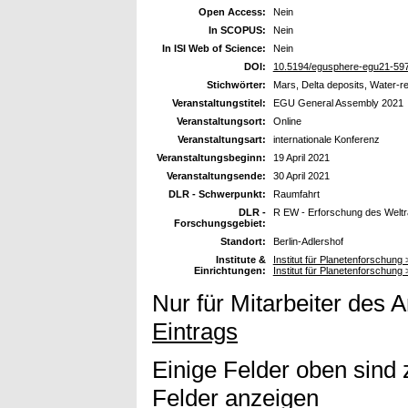
Open Access:
Nein
In SCOPUS:
Nein
In ISI Web of Science:
Nein
DOI:
10.5194/egusphere-egu21-59
Stichwörter:
Mars, Delta deposits, Water-re
Veranstaltungstitel:
EGU General Assembly 2021
Veranstaltungsort:
Online
Veranstaltungsart:
internationale Konferenz
Veranstaltungsbeginn:
19 April 2021
Veranstaltungsende:
30 April 2021
DLR - Schwerpunkt:
Raumfahrt
DLR -
R EW - Erforschung des Welt
Forschungsgebiet:
Standort:
Berlin-Adlershof
Institute &
Institut für Planetenforschung
Einrichtungen:
Institut für Planetenforschung
Nur für Mitarbeiter des 
Eintrags
Einige Felder oben sind 
Felder anzeigen