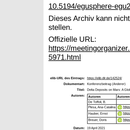
10.5194/egusphere-egu
Dieses Archiv kann nicht
stellen.
Offizielle URL:
https://meetingorganiz
5971.html
elib-URL des Eintrags:
https://elib.dlr.de/142524/
Dokumentart:
Konferenzbeitrag (Anderer)
Titel:
Delta Deposits on Mars: A Glo
Autoren:
Autoren
Autoren
De Toffoli, B.
http
Plesa, Ana-Catalina
http
Hauber, Ernst
http
Breuer, Doris
Datum:
19 April 2021