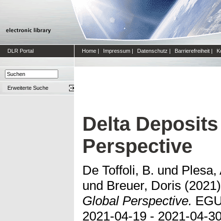
DLR Portal
Home
|
Impressum
|
Datenschutz
|
Barrierefreiheit
|
K
Erweiterte Suche
Delta Deposits
Perspective
De Toffoli, B.
und
Plesa,
und
Breuer, Doris
(2021
Global Perspective.
EGU 
2021-04-19 - 2021-04-30,