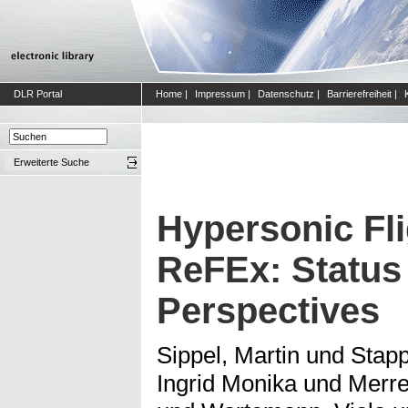
DLR Portal
Home
|
Impressum
|
Datenschutz
|
Barrierefreiheit
|
Erweiterte Suche
Hypersonic Fl
ReFEx: Status
Perspectives
Sippel, Martin
und
Stapp
Ingrid Monika
und
Merr