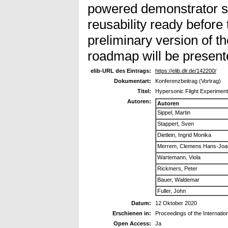
powered demonstrator sta
reusability ready before 
preliminary version of 
roadmap will be present
elib-URL des Eintrags:
https://elib.dlr.de/142200/
Dokumentart:
Konferenzbeitrag (Vortrag)
Titel:
Hypersonic Flight Experimen
Autoren:
Autoren
Sippel, Martin
Stappert, Sven
Dietlein, Ingrid Monika
Merrem, Clemens Hans-Joa
Wartemann, Viola
Rickmers, Peter
Bauer, Waldemar
Fuller, John
Datum:
12 Oktober 2020
Erschienen in:
Proceedings of the Internatio
Open Access:
Ja