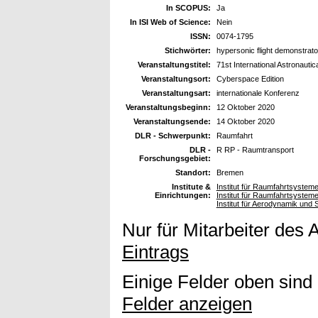
In SCOPUS:
Ja
In ISI Web of Science:
Nein
ISSN:
0074-1795
Stichwörter:
hypersonic flight demonstrat
Veranstaltungstitel:
71st International Astronauti
Veranstaltungsort:
Cyberspace Edition
Veranstaltungsart:
internationale Konferenz
Veranstaltungsbeginn:
12 Oktober 2020
Veranstaltungsende:
14 Oktober 2020
DLR - Schwerpunkt:
Raumfahrt
DLR -
R RP - Raumtransport
Forschungsgebiet:
Standort:
Bremen
Institute &
Institut für Raumfahrtsyste
Einrichtungen:
Institut für Raumfahrtsystem
Institut für Aerodynamik un
Nur für Mitarbeiter des 
Eintrags
Einige Felder oben sind
Felder anzeigen