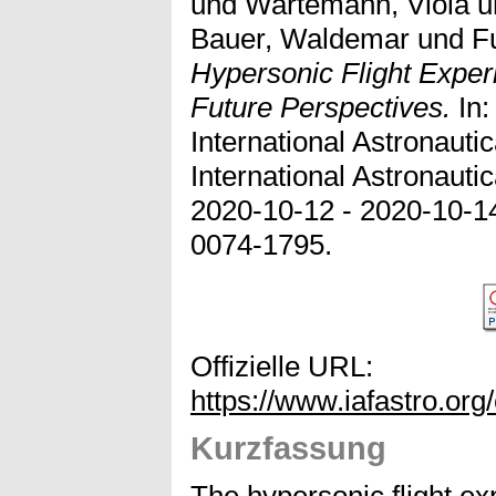
und
Wartemann, Viola
u
Bauer, Waldemar
und
F
Hypersonic Flight Expe
Future Perspectives.
In:
International Astronauti
International Astronauti
2020-10-12 - 2020-10-1
0074-1795.
Offizielle URL:
https://www.iafastro.org
Kurzfassung
The hypersonic flight e