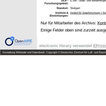
DLR -
E SW - Solar- und Windenergie
Forschungsgebiet:
Standort:
Stuttgart
Institute &
Institut für Solarforschung > 
Einrichtungen:
Nur für Mitarbeiter des Archivs:
Kont
Einige Felder oben sind zurzeit ausg
electronic library verwendet
EPrint
Gestaltung Webseite und Datenbank: Copyright © Deutsches Zentrum für Luft- und Raumfa