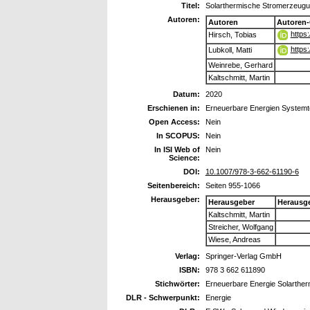
Titel:
Solarthermische Stromerzeug
Autoren:
Autoren
Autoren
https
Hirsch, Tobias
https
Lubkoll, Matti
Weinrebe, Gerhard
Kaltschmitt, Martin
Datum:
2020
Erschienen in:
Erneuerbare Energien Systemte
Open Access:
Nein
In SCOPUS:
Nein
In ISI Web of
Nein
Science:
DOI:
10.1007/978-3-662-61190-6
Seitenbereich:
Seiten 955-1066
Herausgeber:
Herausgeber
Herausg
Kaltschmitt, Martin
Streicher, Wolfgang
Wiese, Andreas
Verlag:
Springer-Verlag GmbH
ISBN:
978 3 662 611890
Stichwörter:
Erneuerbare Energie Solarther
DLR - Schwerpunkt:
Energie