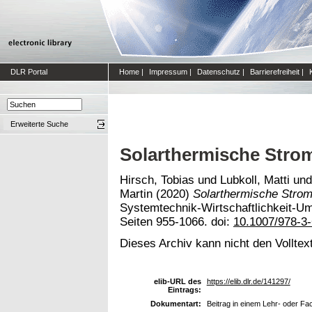
DLR Portal
Home
|
Impressum
|
Datenschutz
|
Barrierefreiheit
|
Erweiterte Suche
Solarthermische Stro
Hirsch, Tobias
und
Lubkoll, Matti
un
Martin
(2020)
Solarthermische Stro
Systemtechnik-Wirtschaftlichkeit-U
Seiten 955-1066. doi:
10.1007/978-3
Dieses Archiv kann nicht den Volltext
elib-URL des
https://elib.dlr.de/141297/
Eintrags:
Dokumentart:
Beitrag in einem Lehr- oder F