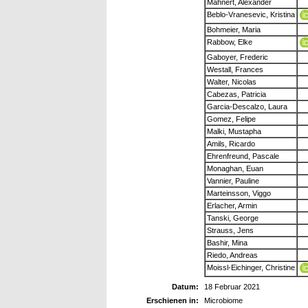
Mahnert, Alexander
Beblo-Vranesevic, Kristina
Bohmeier, Maria
Rabbow, Elke
Gaboyer, Frederic
Westall, Frances
Walter, Nicolas
Cabezas, Patricia
Garcia-Descalzo, Laura
Gomez, Felipe
Malki, Mustapha
Amils, Ricardo
Ehrenfreund, Pascale
Monaghan, Euan
Vannier, Pauline
Marteinsson, Viggo
Erlacher, Armin
Tanski, George
Strauss, Jens
Bashir, Mina
Riedo, Andreas
Moissl-Eichinger, Christine
Datum:
18 Februar 2021
Erschienen in:
Microbiome