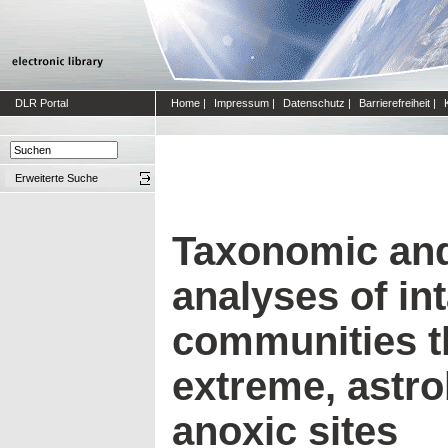
DLR Portal
Home
|
Impressum
|
Datenschutz
|
Barrierefreiheit
|
Erweiterte Suche
Taxonomic and
analyses of in
communities th
extreme, astro
anoxic sites