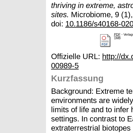
thriving in extreme, astr
sites.
Microbiome, 9 (1),
doi:
10.1186/s40168-02
PDF
- Verlag
1MB
Offizielle URL:
http://dx
00989-5
Kurzfassung
Background: Extreme ter
environments are widely
limits of life and to infer 
settings. In contrast to 
extraterrestrial biotopes