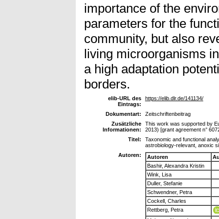
importance of the enviro
parameters for the functi
community, but also reve
living microorganisms i
a high adaptation potentia
borders.
elib-URL des
https://elib.dlr.de/141134/
Eintrags:
Dokumentart:
Zeitschriftenbeitrag
Zusätzliche
This work was supported by 
Informationen:
2013) [grant agreement n° 607
Titel:
Taxonomic and functional analys
astrobiology-relevant, anoxic s
Autoren:
Autoren
Au
Bashir, Alexandra Kristin
Wink, Lisa
Duller, Stefanie
Schwendner, Petra
Cockell, Charles
Rettberg, Petra