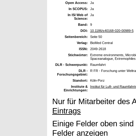
Open Access:
Ja
In SCOPUS:
Ja
In ISI Web of
Ja
Science:
Band:
9
DOI:
10.1186/s40168-020-00989-5
Seitenbereich:
Seite 50
Verlag:
BioMed Central
ISSN:
2049-2618
Stichwörter:
Extreme environments, Microbi
Spaceanalogue, Extremophiles, 
DLR - Schwerpunkt:
Raumfahrt
DLR -
R FR - Forschung unter Welt
Forschungsgebiet:
Standort:
Köln-Porz
Institute &
Institut für Luft- und Raumfahrt
Einrichtungen:
Nur für Mitarbeiter des 
Eintrags
Einige Felder oben sind
Felder anzeigen