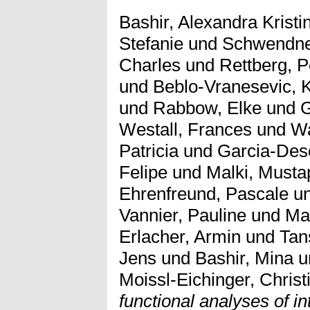
Bashir, Alexandra Kristi
Stefanie
und
Schwendne
Charles
und
Rettberg, P
und
Beblo-Vranesevic, K
und
Rabbow, Elke
und
G
Westall, Frances
und
Wa
Patricia
und
Garcia-Des
Felipe
und
Malki, Musta
Ehrenfreund, Pascale
u
Vannier, Pauline
und
Ma
Erlacher, Armin
und
Tan
Jens
und
Bashir, Mina
u
Moissl-Eichinger, Christ
functional analyses of i