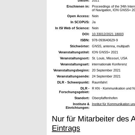
Datum:
2021
Erschienen in:
Proceedings of the 34th Interna
of Navigation, ION GNSS+ 2
Open Access:
Nein
In SCOPUS:
Ja
In ISI Web of Science:
Nein
DOI:
10.33012/2021.18003
ISBN:
978-093640629-9
Stichwörter:
GNSS, antenna, multipath
Veranstaltungstitel:
ION GNSS+ 2021
Veranstaltungsort:
St. Louis, Missouri, USA
Veranstaltungsart:
internationale Konferenz
Veranstaltungsbeginn:
20 September 2021
Veranstaltungsende:
24 September 2021
DLR - Schwerpunkt:
Raumfahrt
DLR -
R KN - Kommunikation und Na
Forschungsgebiet:
Standort:
Oberpfaffenhofen
Institute &
Institut für Kommunikation un
Einrichtungen:
Nur für Mitarbeiter des 
Eintrags