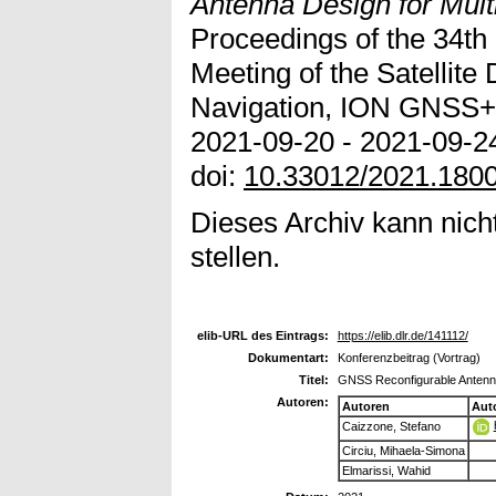
Antenna Design for Mult
Proceedings of the 34th 
Meeting of the Satellite D
Navigation, ION GNSS+
2021-09-20 - 2021-09-24
doi:
10.33012/2021.180
Dieses Archiv kann nicht
stellen.
elib-URL des Eintrags:
https://elib.dlr.de/141112/
Dokumentart:
Konferenzbeitrag (Vortrag)
Titel:
GNSS Reconfigurable Antenna 
Autoren:
Autoren
Aut
Caizzone, Stefano
Circiu, Mihaela-Simona
Elmarissi, Wahid