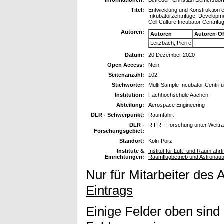
Titel:
Entwicklung und Konstruktion ein
Inkubatorzentrifuge. Developme
Cell Culture Incubator Centrifu
Autoren:
Autoren
Autoren-O
Leitzbach, Pierre
Datum:
20 Dezember 2020
Open Access:
Nein
Seitenanzahl:
102
Stichwörter:
Multi Sample Incubator Centrifug
Institution:
Fachhochschule Aachen
Abteilung:
Aerospace Engineering
DLR - Schwerpunkt:
Raumfahrt
DLR -
R FR - Forschung unter Welt
Forschungsgebiet:
Standort:
Köln-Porz
Institute &
Institut für Luft- und Raumfahrt
Einrichtungen:
Raumflugbetrieb und Astronau
Nur für Mitarbeiter des 
Eintrags
Einige Felder oben sind