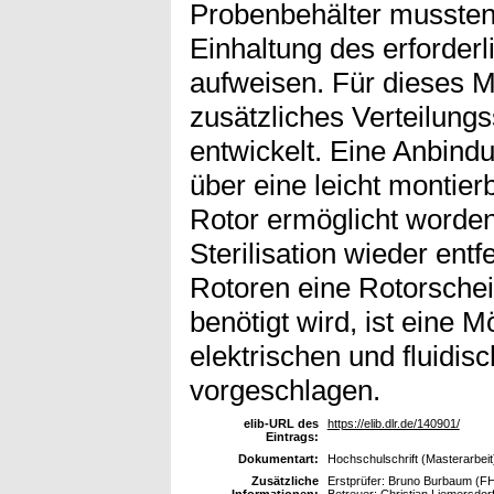
Probenbehälter mussten
Einhaltung des erforde
aufweisen. Für dieses M
zusätzliches Verteilung
entwickelt. Eine Anbind
über eine leicht montie
Rotor ermöglicht worden
Sterilisation wieder ent
Rotoren eine Rotorschei
benötigt wird, ist eine 
elektrischen und fluidis
vorgeschlagen.
elib-URL des
https://elib.dlr.de/140901/
Eintrags:
Dokumentart:
Hochschulschrift (Masterarbeit
Zusätzliche
Erstprüfer: Bruno Burbaum (FH
Informationen:
Betreuer: Christian Liemersdo