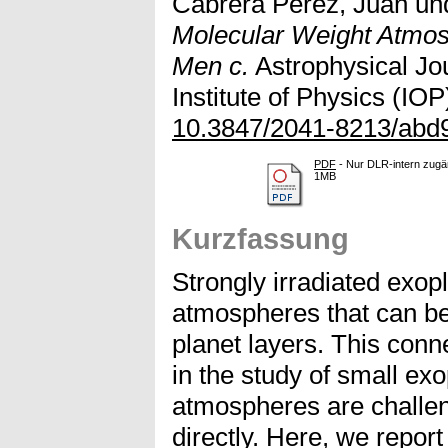
Cabrera Perez, Juan
un
Molecular Weight Atmos
Men c.
Astrophysical Jou
Institute of Physics (IOP
10.3847/2041-8213/abd
PDF
- Nur DLR-intern zugän
1MB
Kurzfassung
Strongly irradiated exo
atmospheres that can be 
planet layers. This conne
in the study of small ex
atmospheres are challen
directly. Here, we report