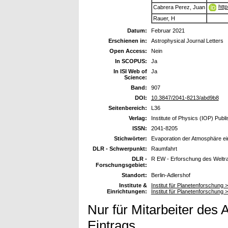
htt
Cabrera Perez, Juan
Rauer, H
Datum:
Februar 2021
Erschienen in:
Astrophysical Journal Letters
Open Access:
Nein
In SCOPUS:
Ja
In ISI Web of
Ja
Science:
Band:
907
DOI:
10.3847/2041-8213/abd9b8
Seitenbereich:
L36
Verlag:
Institute of Physics (IOP) Publi
ISSN:
2041-8205
Stichwörter:
Evaporation der Atmosphäre e
DLR - Schwerpunkt:
Raumfahrt
DLR -
R EW - Erforschung des Welt
Forschungsgebiet:
Standort:
Berlin-Adlershof
Institute &
Institut für Planetenforschung
Einrichtungen:
Institut für Planetenforschung 
Nur für Mitarbeiter des 
Eintrags