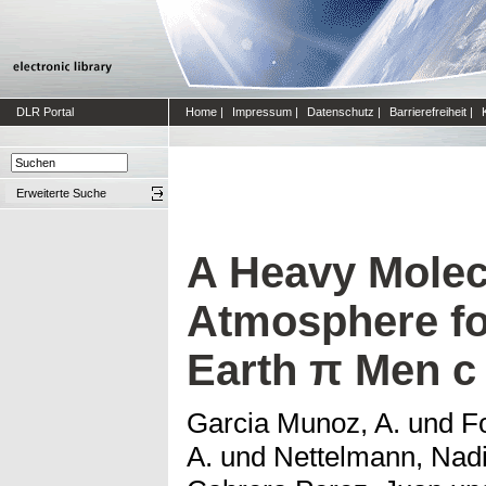
DLR Portal
Home
|
Impressum
|
Datenschutz
|
Barrierefreiheit
|
Erweiterte Suche
A Heavy Molec
Atmosphere fo
Earth π Men c
Garcia Munoz, A.
und
Fo
A.
und
Nettelmann, Nad