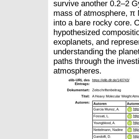
survive another 0.2–2 G
mass of atmosphere, π M
into a bare rocky core. 
hypothesized composition
exoplanets, and represe
understanding the planet
paths through the invest
atmospheres.
elib-URL des
https://elib.dlr.de/140743/
Eintrags:
Dokumentart:
Zeitschriftenbeitrag
Titel:
A Heavy Molecular Weight Atmo
Autoren:
Autoren
Autore
htt
Garcia Munoz, A.
htt
Fossati, L.
htt
Youngblood, A.
htt
Nettelmann, Nadine
htt
Gandolfi, D.