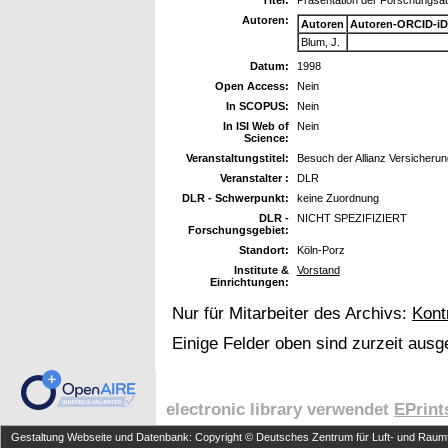
Autoren:
Autoren
Autoren-ORCID-iD
Blum, J.
Datum:
1998
Open Access:
Nein
In SCOPUS:
Nein
In ISI Web of
Nein
Science:
Veranstaltungstitel:
Besuch der Allianz Versicheru
Veranstalter :
DLR
DLR - Schwerpunkt:
keine Zuordnung
DLR -
NICHT SPEZIFIZIERT
Forschungsgebiet:
Standort:
Köln-Porz
Institute &
Vorstand
Einrichtungen:
Nur für Mitarbeiter des Archivs:
Kont
Einige Felder oben sind zurzeit ausg
electronic library verwendet
EPrint
Gestaltung Webseite und Datenbank: Copyright © Deutsches Zentrum für Luft- und Raumfa