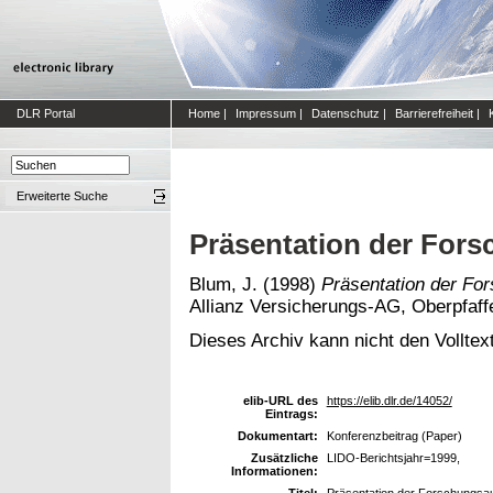
DLR Portal
Home
|
Impressum
|
Datenschutz
|
Barrierefreiheit
|
Erweiterte Suche
Präsentation der For
Blum, J.
(1998)
Präsentation der Fo
Allianz Versicherungs-AG, Oberpfaff
Dieses Archiv kann nicht den Volltext
elib-URL des
https://elib.dlr.de/14052/
Eintrags:
Dokumentart:
Konferenzbeitrag (Paper)
Zusätzliche
LIDO-Berichtsjahr=1999,
Informationen:
Titel:
Präsentation der Forschungs