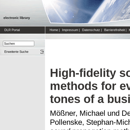
DLR Portal
Home
|
Impressum
|
Datenschutz
|
Barrierefreiheit
|
Erweiterte Suche
High-fidelity 
methods for e
tones of a bus
Mößner, Michael
und
De
Pollenske, Stephan-Mic