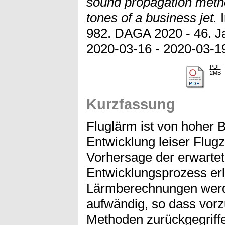
sound propagation metho
tones of a business jet.
I
982. DAGA 2020 - 46. Ja
2020-03-16 - 2020-03-1
PDF
-
2MB
Kurzfassung
Fluglärm ist von hoher 
Entwicklung leiser Flug
Vorhersage der erwartet
Entwicklungsprozess er
Lärmberechnungen werde
aufwändig, so dass vorz
Methoden zurückgegriffen