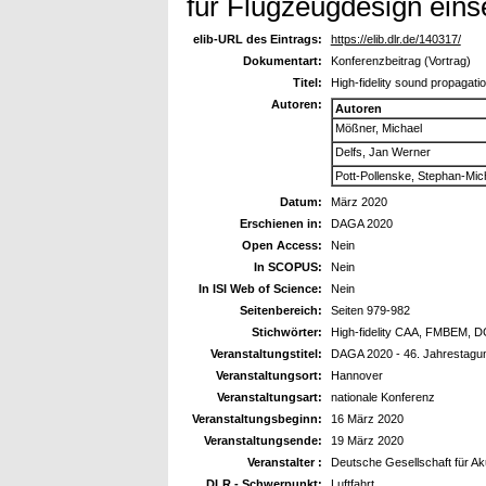
für Flugzeugdesign eins
elib-URL des Eintrags:
https://elib.dlr.de/140317/
Dokumentart:
Konferenzbeitrag (Vortrag)
Titel:
High-fidelity sound propagati
Autoren:
Autoren
Mößner, Michael
Delfs, Jan Werner
Pott-Pollenske, Stephan-Mic
Datum:
März 2020
Erschienen in:
DAGA 2020
Open Access:
Nein
In SCOPUS:
Nein
In ISI Web of Science:
Nein
Seitenbereich:
Seiten 979-982
Stichwörter:
High-fidelity CAA, FMBEM, D
Veranstaltungstitel:
DAGA 2020 - 46. Jahrestagun
Veranstaltungsort:
Hannover
Veranstaltungsart:
nationale Konferenz
Veranstaltungsbeginn:
16 März 2020
Veranstaltungsende:
19 März 2020
Veranstalter :
Deutsche Gesellschaft für Ak
DLR - Schwerpunkt:
Luftfahrt