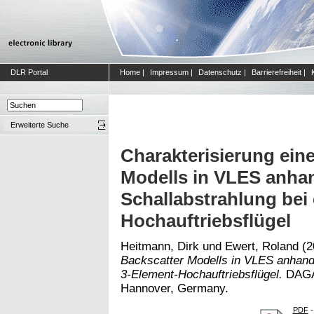
DLR Portal
Home
|
Impressum
|
Datenschutz
|
Barrierefreiheit
|
Erweiterte Suche
Charakterisierung eine
Modells in VLES anhan
Schallabstrahlung bei
Hochauftriebsflügel
Heitmann, Dirk
und
Ewert, Roland
(2
Backscatter Modells in VLES anhand 
3-Element-Hochauftriebsflügel.
DAGA 
Hannover, Germany.
PDF
-