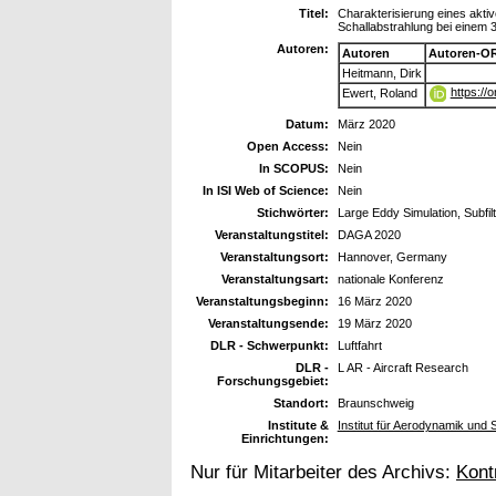
Titel:
Charakterisierung eines akti
Schallabstrahlung bei einem 
Autoren:
Autoren
Autoren-OR
Heitmann, Dirk
https://
Ewert, Roland
Datum:
März 2020
Open Access:
Nein
In SCOPUS:
Nein
In ISI Web of Science:
Nein
Stichwörter:
Large Eddy Simulation, Subfil
Veranstaltungstitel:
DAGA 2020
Veranstaltungsort:
Hannover, Germany
Veranstaltungsart:
nationale Konferenz
Veranstaltungsbeginn:
16 März 2020
Veranstaltungsende:
19 März 2020
DLR - Schwerpunkt:
Luftfahrt
DLR -
L AR - Aircraft Research
Forschungsgebiet:
Standort:
Braunschweig
Institute &
Institut für Aerodynamik und
Einrichtungen:
Nur für Mitarbeiter des Archivs:
Kont