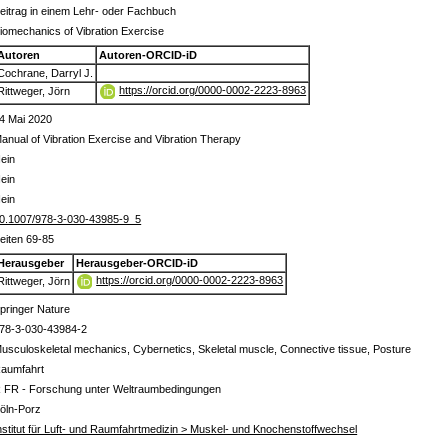
eitrag in einem Lehr- oder Fachbuch
iomechanics of Vibration Exercise
Autoren
Autoren-ORCID-iD
Cochrane, Darryl J.
https://orcid.org/0000-0002-2223-8963
Rittweger, Jörn
4 Mai 2020
anual of Vibration Exercise and Vibration Therapy
ein
ein
ein
0.1007/978-3-030-43985-9_5
eiten 69-85
Herausgeber
Herausgeber-ORCID-iD
https://orcid.org/0000-0002-2223-8963
Rittweger, Jörn
pringer Nature
78-3-030-43984-2
usculoskeletal mechanics, Cybernetics, Skeletal muscle, Connective tissue, Posture
aumfahrt
 FR - Forschung unter Weltraumbedingungen
öln-Porz
nstitut für Luft- und Raumfahrtmedizin > Muskel- und Knochenstoffwechsel