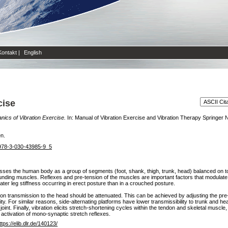
Kontakt
|
English
cise
ics of Vibration Exercise.
In: Manual of Vibration Exercise and Vibration Therapy Springer N
en.
7/978-3-030-43985-9_5
usses the human body as a group of segments (foot, shank, thigh, trunk, head) balanced on t
ounding muscles. Reflexes and pre-tension of the muscles are important factors that modulate th
reater leg stiffness occurring in erect posture than in a crouched posture.
ion transmission to the head should be attenuated. This can be achieved by adjusting the pre-t
lity. For similar reasons, side-alternating platforms have lower transmissibility to trunk and
joint. Finally, vibration elicits stretch-shortening cycles within the tendon and skeletal musc
e activation of mono-synaptic stretch reflexes.
ttps://elib.dlr.de/140123/