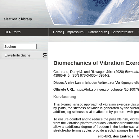
DLR Portal
Home
|
Impressum
|
Datenschutz
|
Barrierefreiheit
|
Erweiterte Suche
Biomechanics of Vibration Exer
Cochrane, Darryl J.
und
Rittweger, Jörn
(2020)
Biomechan
43985-9_5
. ISBN 978-3-030-43984-2.
Dieses Archiv kann nicht den Volltext zur Verfügung stell
Offizielle URL:
https://link.springer.com/chapter/10.100
Kurzfassung
This biomechanistic approach of vibration exercise disc
by joints, the stiffness of which is generated by the surr
addition, leg stiffness is also affected by posture, with g
To ensure comfort and to reduce the possible risk, vibrat
from the vibration platform reduces vibration transmissibi
allow an additional degree of freedom in the lumbo-sacral 
stretch-shortening cycles provide a solid rationale for th
elib-URL des Eintrags:
h