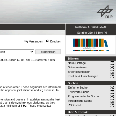
Samstag, 8. August 2026
Schriftgröße:
[-]
Text
[+]
Versenden
Drucken
Blättern
ature. Seiten 69-85. doi:
10.1007/978-3-030-
Neue Einträge
Dokumentenart
Erscheinungsjahr
Institute & Einrichtungen
Suchen
op of each other. These segments are interlinked
Einfache Suche
e apparent joint stiffness and leg stiffness. In
Erweiterte Suche
Programmatische Suche
ension and posture. In addition, raising the heel
Vordefinierte Suche
 head than side-synchronous platforms, as they
RSS-Feed
le, at a minimum of 6 Hz. These mechanical
Hilfe & Kontakt