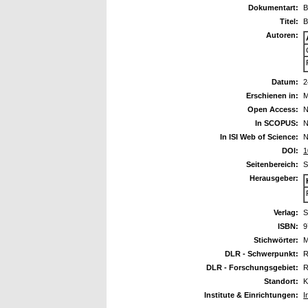
Dokumentart:
B
Titel:
B
Autoren:
Datum:
2
Erschienen in:
M
Open Access:
N
In SCOPUS:
N
In ISI Web of Science:
N
DOI:
1
Seitenbereich:
S
Herausgeber:
Verlag:
S
ISBN:
9
Stichwörter:
M
DLR - Schwerpunkt:
R
DLR - Forschungsgebiet:
R
Standort:
K
Institute & Einrichtungen:
I