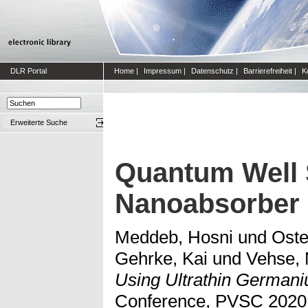
DLR Portal
Home
|
Impressum
|
Datenschutz
|
Barrierefreiheit
|
K
Erweiterte Suche
Quantum Well 
Nanoabsorber
Meddeb, Hosni
und
Oste
Gehrke, Kai
und
Vehse, 
Using Ultrathin German
Conference, PVSC 2020. I