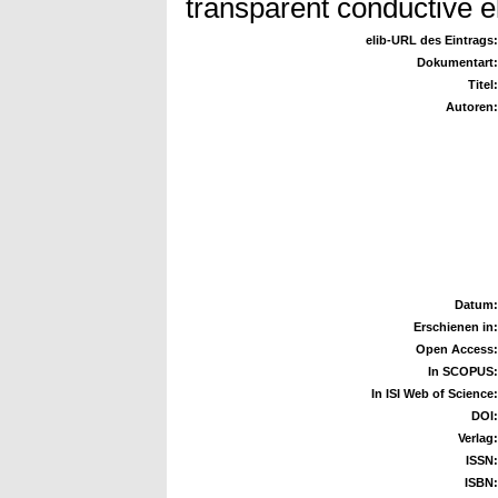
transparent conductive e
elib-URL des Eintrags:
Dokumentart:
Titel:
Autoren:
Datum:
Erschienen in:
Open Access:
In SCOPUS:
In ISI Web of Science:
DOI:
Verlag:
ISSN:
ISBN: