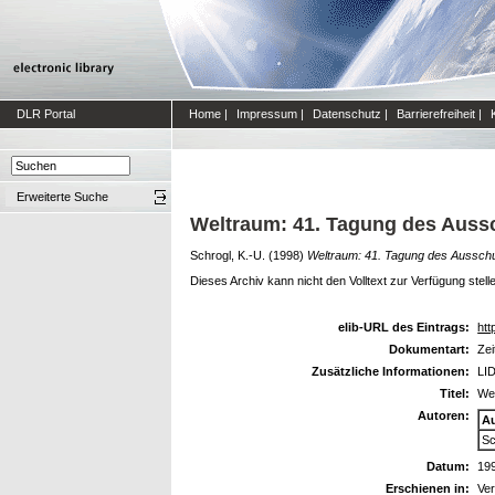
DLR Portal
Home
|
Impressum
|
Datenschutz
|
Barrierefreiheit
|
Erweiterte Suche
Weltraum: 41. Tagung des Aus
Schrogl, K.-U.
(1998)
Weltraum: 41. Tagung des Aussch
Dieses Archiv kann nicht den Volltext zur Verfügung stell
elib-URL des Eintrags:
htt
Dokumentart:
Zei
Zusätzliche Informationen:
LID
Titel:
We
Autoren:
A
Sc
Datum:
19
Erschienen in:
Ver