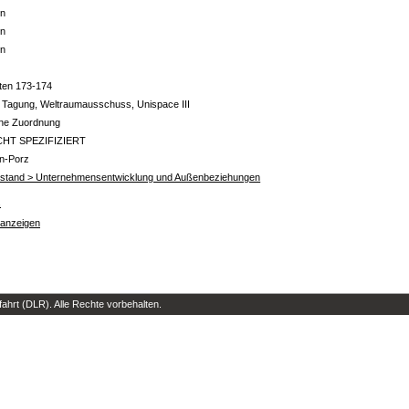
in
in
in
ten 173-174
 Tagung, Weltraumausschuss, Unispace III
ine Zuordnung
CHT SPEZIFIZIERT
ln-Porz
rstand > Unternehmensentwicklung und Außenbeziehungen
s
 anzeigen
hrt (DLR). Alle Rechte vorbehalten.