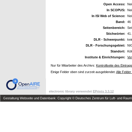
Open Access:
Ne
In SCOPUS:
Ne
In ISI Web of Science:
Ne
Band:
46
Seitenbereich:
Sei
Stichwörter:
41.
DLR - Schwerpunkt:
ke
DLR - Forschungsgebiet:
NI
Standort:
Kö
Institute & Einrichtungen:
Vo
Nur für Mitarbeiter des Archivs:
Kontrollseite des Eintrag
Einige Felder oben sind zurzeit ausgeblendet:
Alle Felder
electronic library verwendet
EPrints 3.3.12
Gestaltung Webseite und Datenbank: Copyright © Deutsches Zentrum für Luft- und Raumfa