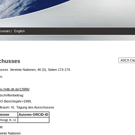
Kontakt
|
English
schusses
usses.
Vereinte Nationen, 46 (5), Seiten 173-174.
en.
ps://elib.dlr.de/13986/
tschriftenbeitrag
O-Berichtsjahr=1999,
ltraum: 41. Tagung des Ausschusses
utoren
Autoren-ORCID-iD
hrogl, K.-U.
98
einte Nationen