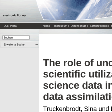
DLR Portal
Home
|
Impressum
|
Datenschutz
|
Barrierefreiheit
|
Erweiterte Suche
The role of unc
scientific utili
science data in
data assimilat
Truckenbrodt, Sina
und