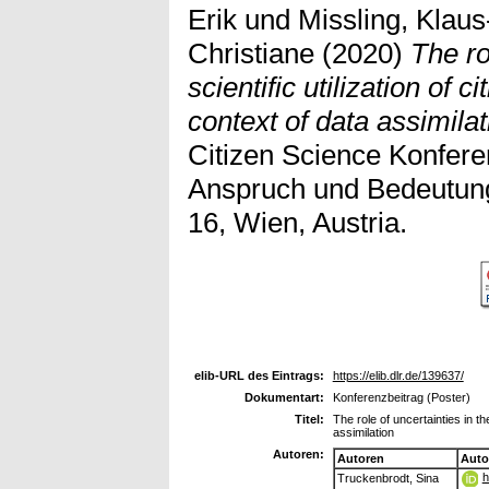
Erik
und
Missling, Klaus
Christiane
(2020)
The ro
scientific utilization of c
context of data assimilat
Citizen Science Konfere
Anspruch und Bedeutung
16, Wien, Austria.
elib-URL des Eintrags:
https://elib.dlr.de/139637/
Dokumentart:
Konferenzbeitrag (Poster)
Titel:
The role of uncertainties in the
assimilation
Autoren:
Autoren
Auto
h
Truckenbrodt, Sina