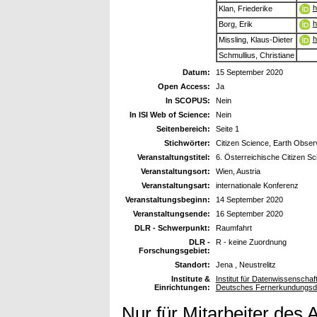
h
Klan, Friederike
h
Borg, Erik
h
Missling, Klaus-Dieter
Schmullius, Christiane
Datum:
15 September 2020
Open Access:
Ja
In SCOPUS:
Nein
In ISI Web of Science:
Nein
Seitenbereich:
Seite 1
Stichwörter:
Citizen Science, Earth Obser
Veranstaltungstitel:
6. Österreichische Citizen S
Veranstaltungsort:
Wien, Austria
Veranstaltungsart:
internationale Konferenz
Veranstaltungsbeginn:
14 September 2020
Veranstaltungsende:
16 September 2020
DLR - Schwerpunkt:
Raumfahrt
DLR -
R - keine Zuordnung
Forschungsgebiet:
Standort:
Jena , Neustrelitz
Institute &
Institut für Datenwissenscha
Einrichtungen:
Deutsches Fernerkundungsd
Nur für Mitarbeiter des 