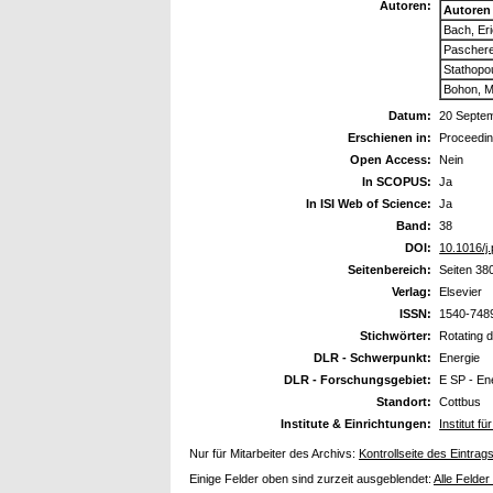
Autoren:
Autoren
Bach, Er
Pascherei
Stathopou
Bohon, M
Datum:
20 Septe
Erschienen in:
Proceedin
Open Access:
Nein
In SCOPUS:
Ja
In ISI Web of Science:
Ja
Band:
38
DOI:
10.1016/j
Seitenbereich:
Seiten 38
Verlag:
Elsevier
ISSN:
1540-748
Stichwörter:
Rotating 
DLR - Schwerpunkt:
Energie
DLR - Forschungsgebiet:
E SP - En
Standort:
Cottbus
Institute & Einrichtungen:
Institut 
Nur für Mitarbeiter des Archivs:
Kontrollseite des Eintrag
Einige Felder oben sind zurzeit ausgeblendet:
Alle Felder