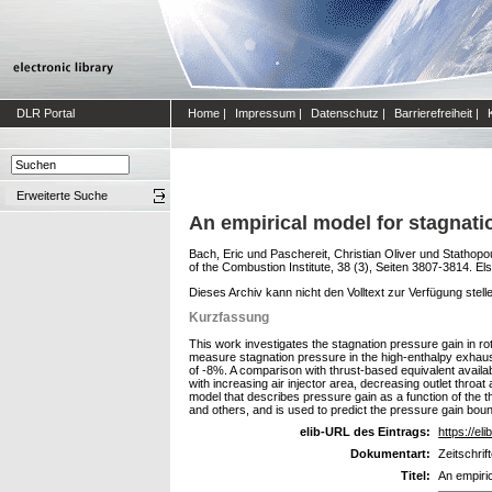
DLR Portal
Home
|
Impressum
|
Datenschutz
|
Barrierefreiheit
|
Erweiterte Suche
An empirical model for stagnati
Bach, Eric
und
Paschereit, Christian Oliver
und
Stathopou
of the Combustion Institute, 38 (3), Seiten 3807-3814. Els
Dieses Archiv kann nicht den Volltext zur Verfügung stell
Kurzfassung
This work investigates the stagnation pressure gain in r
measure stagnation pressure in the high-enthalpy exhaust
of -8%. A comparison with thrust-based equivalent availa
with increasing air injector area, decreasing outlet thro
model that describes pressure gain as a function of the 
and others, and is used to predict the pressure gain boun
elib-URL des Eintrags:
https://el
Dokumentart:
Zeitschrif
Titel:
An empiric