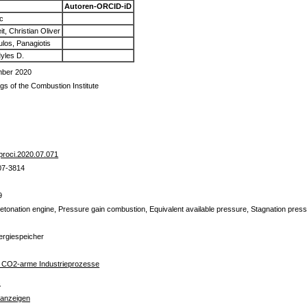
Autoren-ORCID-iD
ic
t, Christian Oliver
los, Panagiotis
yles D.
mber 2020
gs of the Combustion Institute
.proci.2020.07.071
07-3814
9
detonation engine, Pressure gain combustion, Equivalent available pressure, Stagnation pr
ergiespeicher
für CO2-arme Industrieprozesse
s
 anzeigen