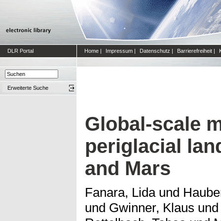
DLR Portal
Home
|
Impressum
|
Datenschutz
|
Barrierefreiheit
|
Erweiterte Suche
Global-scale 
periglacial la
and Mars
Fanara, Lida
und
Hauber
und
Gwinner, Klaus
un