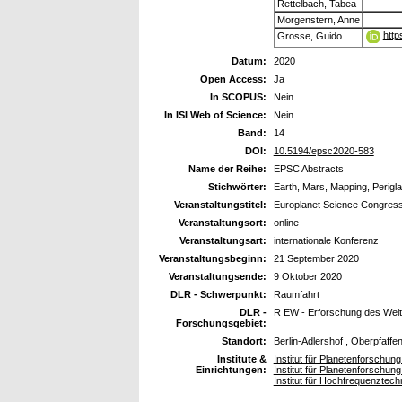
Rettelbach, Tabea
Morgenstern, Anne
http
Grosse, Guido
Datum:
2020
Open Access:
Ja
In SCOPUS:
Nein
In ISI Web of Science:
Nein
Band:
14
DOI:
10.5194/epsc2020-583
Name der Reihe:
EPSC Abstracts
Stichwörter:
Earth, Mars, Mapping, Perigla
Veranstaltungstitel:
Europlanet Science Congres
Veranstaltungsort:
online
Veranstaltungsart:
internationale Konferenz
Veranstaltungsbeginn:
21 September 2020
Veranstaltungsende:
9 Oktober 2020
DLR - Schwerpunkt:
Raumfahrt
DLR -
R EW - Erforschung des Wel
Forschungsgebiet:
Standort:
Berlin-Adlershof , Oberpfaffe
Institute &
Institut für Planetenforschun
Einrichtungen:
Institut für Planetenforschun
Institut für Hochfrequenzte