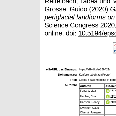
Rettelbach, Tabea
und
M
Grosse, Guido
(2020)
G
periglacial landforms on
Science Congress 2020,
online. doi:
10.5194/eps
elib-URL des Eintrags:
https://elib.dlr.de/139421/
Dokumentart:
Konferenzbeitrag (Poster)
Titel:
Global-scale mapping of peri
Autoren:
Autoren
Autore
http
Fanara, Lida
http
Hauber, Ernst
http
Hänsch, Ronny
Gwinner, Klaus
Oberst, Juergen