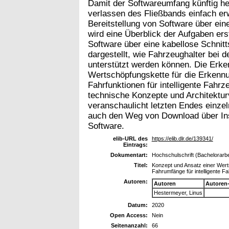
Damit der Softwareumfang künftig h
verlassen des Fließbands einfach er
Bereitstellung von Software über eine
wird eine Überblick der Aufgaben erst
Software über eine kabellose Schnitts
dargestellt, wie Fahrzeughalter bei 
unterstützt werden können. Die Erke
Wertschöpfungskette für die Erkennu
Fahrfunktionen für intelligente Fah
technische Konzepte und Architekturv
veranschaulicht letzten Endes einze
auch den Weg von Download über Inst
Software.
elib-URL des
https://elib.dlr.de/139341/
Eintrags:
Dokumentart:
Hochschulschrift (Bachelorarbe
Titel:
Konzept und Ansatz einer Wert
Fahrumfänge für intelligente F
Autoren:
Autoren
Autoren
Hestermeyer, Linus
Datum:
2020
Open Access:
Nein
Seitenanzahl:
66