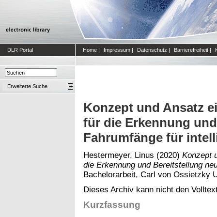
DLR Portal
Home
|
Impressum
|
Datenschutz
|
Barrierefreiheit
|
Erweiterte Suche
Konzept und Ansatz e
für die Erkennung und
Fahrumfänge für intel
Hestermeyer, Linus
(2020)
Konzept u
die Erkennung und Bereitstellung neu
Bachelorarbeit, Carl von Ossietzky U
Dieses Archiv kann nicht den Volltext
Kurzfassung