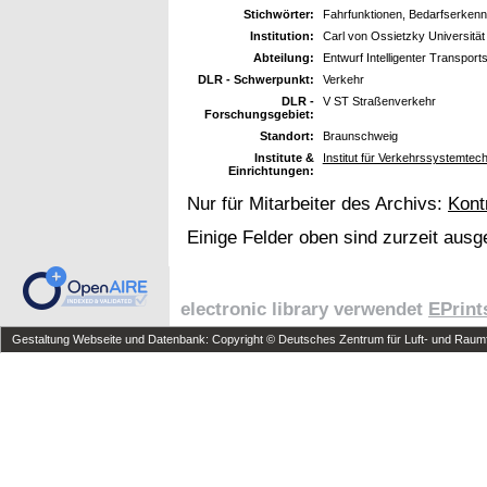
Stichwörter:
Fahrfunktionen, Bedarfserken
Institution:
Carl von Ossietzky Universitä
Abteilung:
Entwurf Intelligenter Transpor
DLR - Schwerpunkt:
Verkehr
DLR -
V ST Straßenverkehr
Forschungsgebiet:
Standort:
Braunschweig
Institute &
Institut für Verkehrssystemtec
Einrichtungen:
Nur für Mitarbeiter des Archivs:
Kont
Einige Felder oben sind zurzeit ausg
electronic library verwendet
EPrint
Gestaltung Webseite und Datenbank: Copyright © Deutsches Zentrum für Luft- und Raumfa