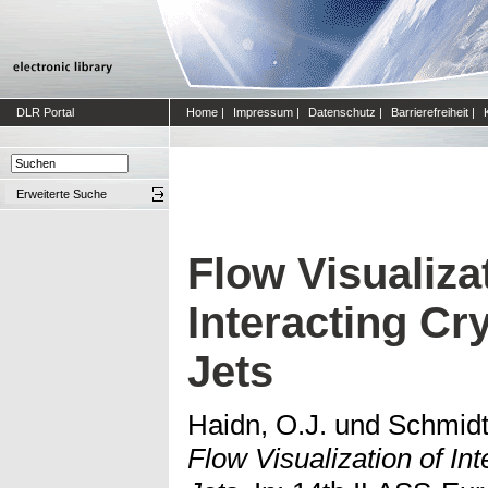
DLR Portal
Home
|
Impressum
|
Datenschutz
|
Barrierefreiheit
|
Erweiterte Suche
Flow Visualiza
Interacting Cr
Jets
Haidn, O.J.
und
Schmidt
Flow Visualization of In