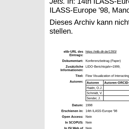
Jets.
In: 14th ILASS-Eur
ILASS-Europe '98, Manch
Dieses Archiv kann nicht
stellen.
elib-URL des
https://elib.dlr.de/1393/
Eintrags:
Dokumentart:
Konferenzbeitrag (Paper)
Zusätzliche
LIDO-Berichtsjahr=1999,
Informationen:
Titel:
Flow Visualization of Interacti
Autoren:
Autoren
Autoren-ORCID-
Haidn, O.J.
Schmidt, V.
Sender, J.
Datum:
1998
Erschienen in:
14th ILASS-Europe '98
Open Access:
Nein
In SCOPUS:
Nein
In ISI Web of
Nein