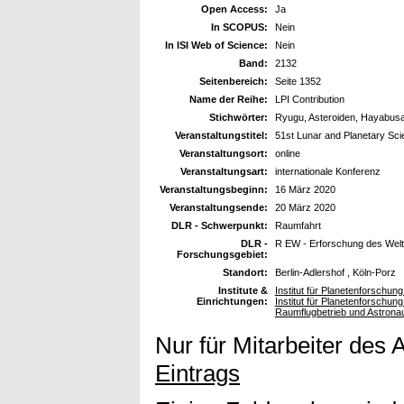
Open Access:
Ja
In SCOPUS:
Nein
In ISI Web of Science:
Nein
Band:
2132
Seitenbereich:
Seite 1352
Name der Reihe:
LPI Contribution
Stichwörter:
Ryugu, Asteroiden, Hayabus
Veranstaltungstitel:
51st Lunar and Planetary Sc
Veranstaltungsort:
online
Veranstaltungsart:
internationale Konferenz
Veranstaltungsbeginn:
16 März 2020
Veranstaltungsende:
20 März 2020
DLR - Schwerpunkt:
Raumfahrt
DLR -
R EW - Erforschung des Wel
Forschungsgebiet:
Standort:
Berlin-Adlershof , Köln-Porz
Institute &
Institut für Planetenforschun
Einrichtungen:
Institut für Planetenforschun
Raumflugbetrieb und Astrona
Nur für Mitarbeiter des 
Eintrags