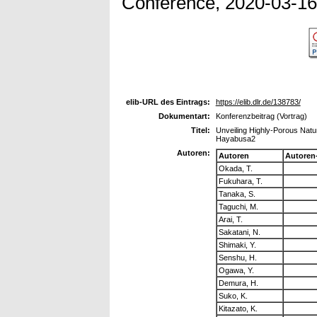
Conference, 2020-03-16 
elib-URL des Eintrags:
https://elib.dlr.de/138783/
Dokumentart:
Konferenzbeitrag (Vortrag)
Titel:
Unveiling Highly-Porous Natu
Hayabusa2
Autoren:
Autoren
Autoren
Okada, T.
Fukuhara, T.
Tanaka, S.
Taguchi, M.
Arai, T.
Sakatani, N.
Shimaki, Y.
Senshu, H.
Ogawa, Y.
Demura, H.
Suko, K.
Kitazato, K.