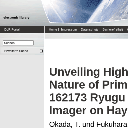
DLR Portal
Home
|
Impressum
|
Datenschutz
|
Barrierefreiheit
|
Erweiterte Suche
Unveiling Hig
Nature of Prim
162173 Ryugu
Imager on Ha
Okada, T.
und
Fukuhara,