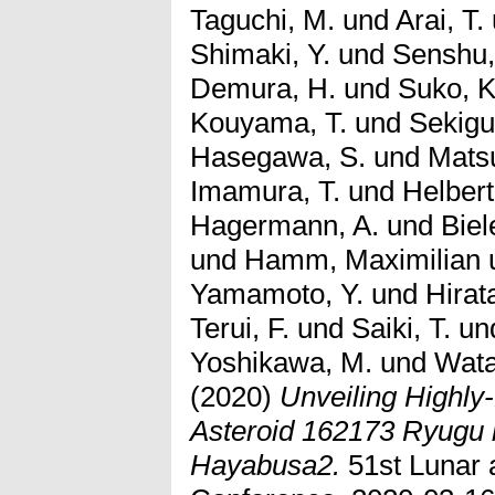
Taguchi, M.
und
Arai, T.
Shimaki, Y.
und
Senshu,
Demura, H.
und
Suko, K
Kouyama, T.
und
Sekigu
Hasegawa, S.
und
Mats
Imamura, T.
und
Helbert
Hagermann, A.
und
Biel
und
Hamm, Maximilian
Yamamoto, Y.
und
Hirat
Terui, F.
und
Saiki, T.
un
Yoshikawa, M.
und
Wata
(2020)
Unveiling Highly
Asteroid 162173 Ryugu 
Hayabusa2.
51st Lunar 