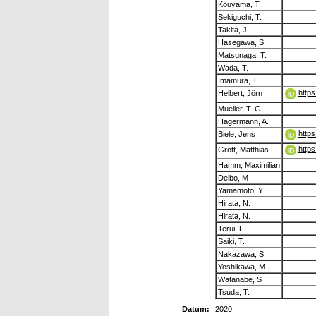
Kouyama, T.
Sekiguchi, T.
Takita, J.
Hasegawa, S.
Matsunaga, T.
Wada, T.
Imamura, T.
https
Helbert, Jörn
Mueller, T. G.
Hagermann, A.
http
Biele, Jens
https
Grott, Matthias
Hamm, Maximilian
Delbo, M
Yamamoto, Y.
Hirata, N.
Hirata, N.
Terui, F.
Saiki, T.
Nakazawa, S.
Yoshikawa, M.
Watanabe, S
Tsuda, T.
Datum:
2020